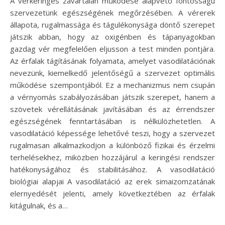
A vérkeringés zavartalan működése alapvető fontosságú
szervezetünk egészségének megőrzésében. A vérerek
állapota, rugalmassága és tágulékonysága döntő szerepet
játszik abban, hogy az oxigénben és tápanyagokban
gazdag vér megfelelően eljusson a test minden pontjára.
Az érfalak tágításának folyamata, amelyet vasodilatációnak
nevezünk, kiemelkedő jelentőségű a szervezet optimális
működése szempontjából. Ez a mechanizmus nem csupán
a vérnyomás szabályozásában játszik szerepet, hanem a
szövetek vérellátásának javításában és az érrendszer
egészségének fenntartásában is nélkülözhetetlen. A
vasodilatáció képessége lehetővé teszi, hogy a szervezet
rugalmasan alkalmazkodjon a különböző fizikai és érzelmi
terhelésekhez, miközben hozzájárul a keringési rendszer
hatékonyságához és stabilitásához. A vasodilatáció
biológiai alapjai A vasodilatáció az erek simaizomzatának
elernyedését jelenti, amely következtében az érfalak
kitágulnak, és a…