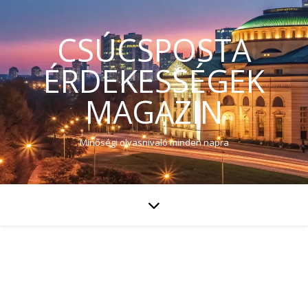
CSÚCSPOSTA
ÉRDEKESSÉGEK
MAGAZIN
Minőségi olvasnivaló minden napra