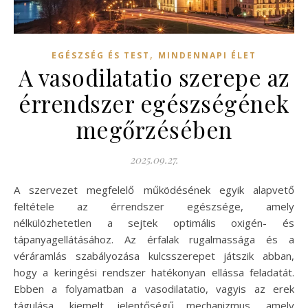
,
EGÉSZSÉG ÉS TEST
MINDENNAPI ÉLET
A vasodilatatio szerepe az
érrendszer egészségének
megőrzésében
2025.09.27.
A szervezet megfelelő működésének egyik alapvető
feltétele az érrendszer egészsége, amely
nélkülözhetetlen a sejtek optimális oxigén- és
tápanyagellátásához. Az érfalak rugalmassága és a
véráramlás szabályozása kulcsszerepet játszik abban,
hogy a keringési rendszer hatékonyan ellássa feladatát.
Ebben a folyamatban a vasodilatatio, vagyis az erek
tágulása, kiemelt jelentőségű mechanizmus, amely