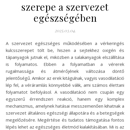
szerepe a szervezet
egészségében
2025.03.04.
A szervezet egészséges működésében a vérkeringés
kulcsszerepet tölt be, hiszen a sejtekhez oxigén és
tápanyagok jutnak el, miközben a salakanyagok elszállítása
is folyamatos. Ebben a folyamatban a vérerek
rugalmassága és átmérőjének változása döntő
jelentőségű. Amikor az erek kitágulnak, vagyis vasodilatáció
lép fel, a véráramlás könnyebbé válik, ami számos élettani
folyamatot befolyásol. A vasodilatáció nem csupán egy
egyszerű érrendszeri reakció, hanem egy komplex
mechanizmus, amelynek hatásai messzemenően kihatnak a
szervezet általános egészségi állapotára és a betegségek
megelőzésére. Megértése és tudatos támogatása fontos
lépés lehet az egészséges életmód kialakításában. Mi is az