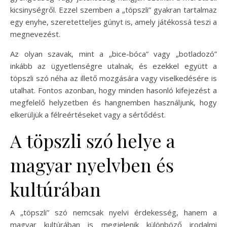
kicsinységről. Ezzel szemben a „töpszli” gyakran tartalmaz
egy enyhe, szeretetteljes gúnyt is, amely játékossá teszi a
megnevezést.
Az olyan szavak, mint a „bice-bóca” vagy „botladozó”
inkább az ügyetlenségre utalnak, és ezekkel együtt a
töpszli szó néha az illető mozgására vagy viselkedésére is
utalhat. Fontos azonban, hogy minden hasonló kifejezést a
megfelelő helyzetben és hangnemben használjunk, hogy
elkerüljük a félreértéseket vagy a sértődést.
A töpszli szó helye a
magyar nyelvben és
kultúrában
A „töpszli” szó nemcsak nyelvi érdekesség, hanem a
magyar kultúrában is megjelenik különböző irodalmi