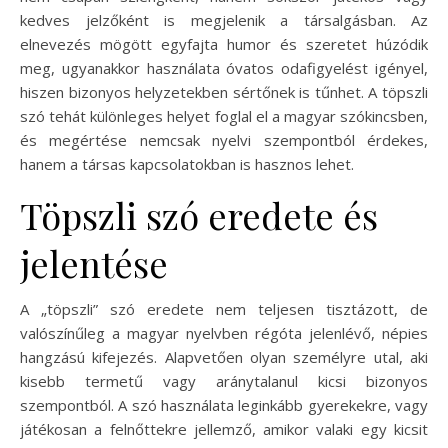
kedves jelzőként is megjelenik a társalgásban. Az
elnevezés mögött egyfajta humor és szeretet húzódik
meg, ugyanakkor használata óvatos odafigyelést igényel,
hiszen bizonyos helyzetekben sértőnek is tűnhet. A töpszli
szó tehát különleges helyet foglal el a magyar szókincsben,
és megértése nemcsak nyelvi szempontból érdekes,
hanem a társas kapcsolatokban is hasznos lehet.
Töpszli szó eredete és
jelentése
A „töpszli” szó eredete nem teljesen tisztázott, de
valószínűleg a magyar nyelvben régóta jelenlévő, népies
hangzású kifejezés. Alapvetően olyan személyre utal, aki
kisebb termetű vagy aránytalanul kicsi bizonyos
szempontból. A szó használata leginkább gyerekekre, vagy
játékosan a felnőttekre jellemző, amikor valaki egy kicsit