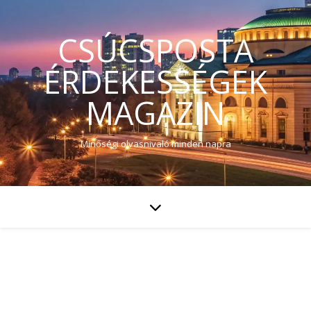
CSÚCSPOSTA
ÉRDEKESSÉGEK
MAGAZIN
Minőségi olvasnivaló minden napra