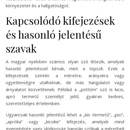
környezetet és a hallgatóságot.
Kapcsolódó kifejezések
és hasonló jelentésű
szavak
A magyar nyelvben számos olyan szó létezik, amelyek
hasonló jelentéssel bírnak, mint a töpszli. Ezek a
kifejezések szintén a méretre, arányokra vagy
ügyetlenségre utalhatnak, de más hangulatot vagy
árnyalatot közvetítenek. Például a „pöttöm” szó is kicsi,
apró termetű személyt jelöl, gyakran kedves,
szeretetteljes értelemben.
Ugyancsak hasonló jelentésű lehet a „kis termetű”, „pici”,
„apróka” vagy „kicsike” kifejezés, amelyek mind
gyengédség vagy játékosság hangján szólnak a méretbeli