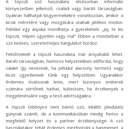
A töpszli szó használata elsősorban informális
környezetben jellemző, családi vagy baráti társaságban.
Gyakran hallhatjuk kisgyermekekre vonatkozóan, amikor a
kicsik méretére vagy mozgására utalnak játékos módon.
Például egy anyuka mondhatja a gyerekének: „Jaj, te kis
töpszli, milyen ügyetlen vagy ma!” Ebben a mondatban a
szó kedves, szeretetteljes hangulatot hordoz.
Felnőtteknél a töpszli használata már árnyaltabb lehet.
Baráti társaságban, humoros helyzetekben előfordul, hogy
valakit így neveznek, ha például alacsony termetű vagy
kicsit ügyetlennek tűnik egy helyzetben. Ugyanakkor
érdemes óvatosnak lenni, mert bizonyos emberek
számára sértőnek hathat, különösen, ha érzékenyek a
megjelenésükre vagy a testi adottságaikra.
A töpszli többnyire nem bántó szó, inkább jóindulatú
gúnynak számít, de a kommunikációban mindig fontos a
megfelelő helyzet és a partner érzékenysége. A szó
használatakor tehát érdemes megfontolni a hangnemet, a