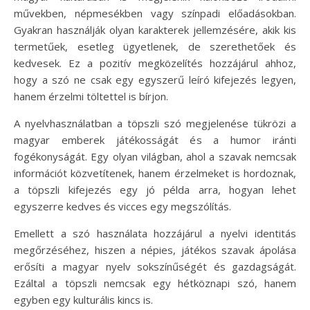
művekben, népmesékben vagy színpadi előadásokban.
Gyakran használják olyan karakterek jellemzésére, akik kis
termetűek, esetleg ügyetlenek, de szerethetőek és
kedvesek. Ez a pozitív megközelítés hozzájárul ahhoz,
hogy a szó ne csak egy egyszerű leíró kifejezés legyen,
hanem érzelmi töltettel is bírjon.
A nyelvhasználatban a töpszli szó megjelenése tükrözi a
magyar emberek játékosságát és a humor iránti
fogékonyságát. Egy olyan világban, ahol a szavak nemcsak
információt közvetítenek, hanem érzelmeket is hordoznak,
a töpszli kifejezés egy jó példa arra, hogyan lehet
egyszerre kedves és vicces egy megszólítás.
Emellett a szó használata hozzájárul a nyelvi identitás
megőrzéséhez, hiszen a népies, játékos szavak ápolása
erősíti a magyar nyelv sokszínűségét és gazdagságát.
Ezáltal a töpszli nemcsak egy hétköznapi szó, hanem
egyben egy kulturális kincs is.