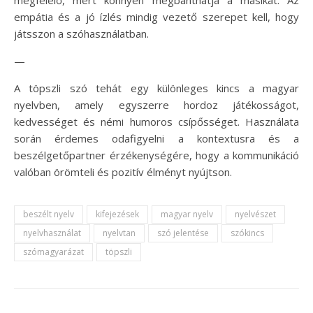
megfelelő, mert könnyen megbánthatja a másikat. Az
empátia és a jó ízlés mindig vezető szerepet kell, hogy
játsszon a szóhasználatban.
—
A töpszli szó tehát egy különleges kincs a magyar
nyelvben, amely egyszerre hordoz játékosságot,
kedvességet és némi humoros csípősséget. Használata
során érdemes odafigyelni a kontextusra és a
beszélgetőpartner érzékenységére, hogy a kommunikáció
valóban örömteli és pozitív élményt nyújtson.
beszélt nyelv
kifejezések
magyar nyelv
nyelvészet
nyelvhasználat
nyelvtan
szó jelentése
szókincs
szómagyarázat
töpszli