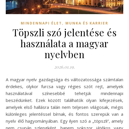
,
MINDENNAPI ÉLET
MUNKA ÉS KARRIER
Töpszli szó jelentése és
használata a magyar
nyelvben
2026.01.19.
A magyar nyelv gazdagsága és változatossága számtalan
érdekes, olykor furcsa vagy régies szót rejt, amelyek
használatával színesebbé tehetjük mindennapi
beszédünket. Ezek között találhatók olyan kifejezések,
amelyek első hallásra talán nem teljesen világosak, mégis
különleges jelentéssel bírnak, és fontos szerepük van a
nyelv élő hagyományában. Egy ilyen szó a „töpszli”, amely
nem csupán szlengként, hanem sokszor játékos vagy