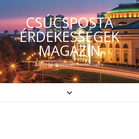
CSÚCSPOSTA
ÉRDEKESSÉGEK
MAGAZIN
Minőségi olvasnivaló minden napra