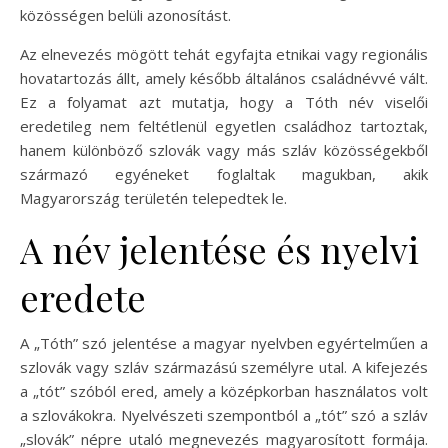
közösségen belüli azonosítást.
Az elnevezés mögött tehát egyfajta etnikai vagy regionális
hovatartozás állt, amely később általános családnévvé vált.
Ez a folyamat azt mutatja, hogy a Tóth név viselői
eredetileg nem feltétlenül egyetlen családhoz tartoztak,
hanem különböző szlovák vagy más szláv közösségekből
származó egyéneket foglaltak magukban, akik
Magyarország területén telepedtek le.
A név jelentése és nyelvi
eredete
A „Tóth” szó jelentése a magyar nyelvben egyértelműen a
szlovák vagy szláv származású személyre utal. A kifejezés
a „tót” szóból ered, amely a középkorban használatos volt
a szlovákokra. Nyelvészeti szempontból a „tót” szó a szláv
„slovák” népre utaló megnevezés magyarosított formája.