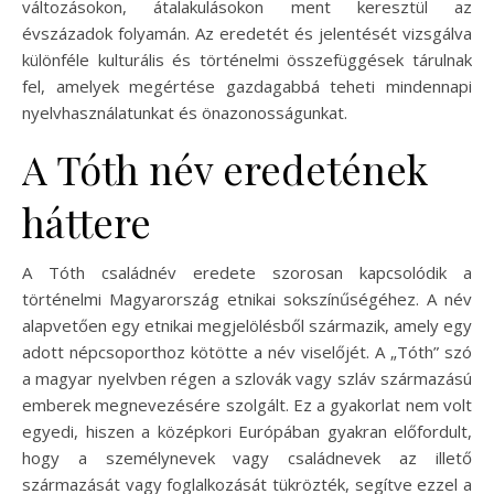
változásokon, átalakulásokon ment keresztül az
évszázadok folyamán. Az eredetét és jelentését vizsgálva
különféle kulturális és történelmi összefüggések tárulnak
fel, amelyek megértése gazdagabbá teheti mindennapi
nyelvhasználatunkat és önazonosságunkat.
A Tóth név eredetének
háttere
A Tóth családnév eredete szorosan kapcsolódik a
történelmi Magyarország etnikai sokszínűségéhez. A név
alapvetően egy etnikai megjelölésből származik, amely egy
adott népcsoporthoz kötötte a név viselőjét. A „Tóth” szó
a magyar nyelvben régen a szlovák vagy szláv származású
emberek megnevezésére szolgált. Ez a gyakorlat nem volt
egyedi, hiszen a középkori Európában gyakran előfordult,
hogy a személynevek vagy családnevek az illető
származását vagy foglalkozását tükrözték, segítve ezzel a