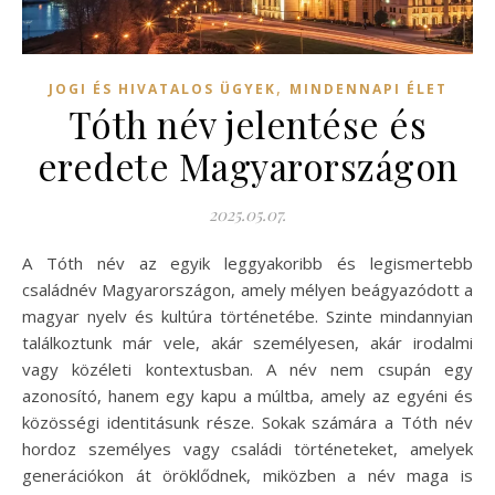
,
JOGI ÉS HIVATALOS ÜGYEK
MINDENNAPI ÉLET
Tóth név jelentése és
eredete Magyarországon
2025.05.07.
A Tóth név az egyik leggyakoribb és legismertebb
családnév Magyarországon, amely mélyen beágyazódott a
magyar nyelv és kultúra történetébe. Szinte mindannyian
találkoztunk már vele, akár személyesen, akár irodalmi
vagy közéleti kontextusban. A név nem csupán egy
azonosító, hanem egy kapu a múltba, amely az egyéni és
közösségi identitásunk része. Sokak számára a Tóth név
hordoz személyes vagy családi történeteket, amelyek
generációkon át öröklődnek, miközben a név maga is