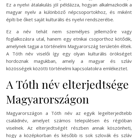
Ez a nyelvi átalakulás jól példázza, hogyan alkalmazkodik a
magyar nyelv a különböző népcsoportokhoz, és miként
építi be őket saját kulturális és nyelvi rendszerébe.
Ez a név tehát nem személyes jellemzőre vagy
foglalkozásra utal, hanem egy etnikai csoporthoz kötődik,
amelynek tagjai a történelmi Magyarország területén éltek.
A Tóth név viselői így egy olyan kulturális örökséget
hordoznak magukban, amely a magyar és szláv
közösségek közötti történelmi kapcsolatokra emlékeztet.
A Tóth név elterjedtsége
Magyarországon
Magyarországon a Tóth név az egyik legelterjedtebb
családnév, amelyet számos településen és régióban
viselnek. Az elterjedtségét részben annak köszönheti,
hogy a középkorban és később is sok szlovák és szláv