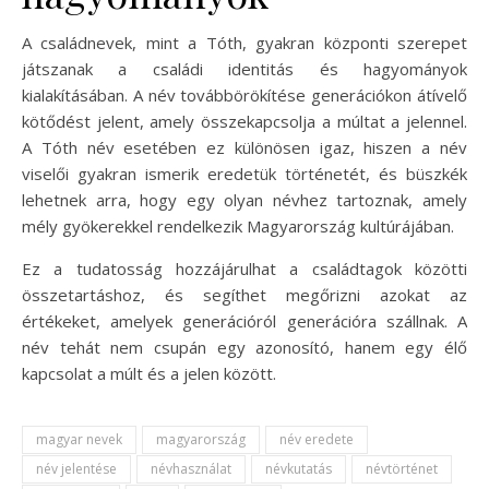
A családnevek, mint a Tóth, gyakran központi szerepet
játszanak a családi identitás és hagyományok
kialakításában. A név továbbörökítése generációkon átívelő
kötődést jelent, amely összekapcsolja a múltat a jelennel.
A Tóth név esetében ez különösen igaz, hiszen a név
viselői gyakran ismerik eredetük történetét, és büszkék
lehetnek arra, hogy egy olyan névhez tartoznak, amely
mély gyökerekkel rendelkezik Magyarország kultúrájában.
Ez a tudatosság hozzájárulhat a családtagok közötti
összetartáshoz, és segíthet megőrizni azokat az
értékeket, amelyek generációról generációra szállnak. A
név tehát nem csupán egy azonosító, hanem egy élő
kapcsolat a múlt és a jelen között.
magyar nevek
magyarország
név eredete
név jelentése
névhasználat
névkutatás
névtörténet