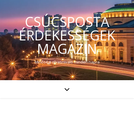
CSÚCSPOSTA
ÉRDEKESSÉGEK
MAGAZIN
Minőségi olvasnivaló minden napra