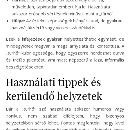
műveletlen, tapintatlan embert írja le. Használata
sokszor erősebb sértésnek minősül, mint a „türhő”.
Hülye:
Az értelmi képességek hiányára utal, de gyakran
használják sértő vagy vicces szándékkal is.
Ezek a kifejezések gyakran helyettesíthetik egymást, de
mindegyiknek megvan a maga árnyalata és kontextusa. A
„türhő” különlegessége, hogy egyszerre hordozhat durva
és tréfás jelentést, ami miatt népszerű a laza, informális
beszélgetésekben.
Használati tippek és
kerülendő helyzetek
Bár a „türhő” szó használata sokszor humoros vagy
ironikus, nem szabad elfelejteni, hogy bizonyos
helyzetekben sértő lehet. Fontos megfontolni, hogy kivel
és milyen környezetben használjuk ezt a kifejezést, mert