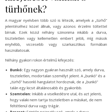
türhőnek?
A magyar nyelvben több szó is létezik, amelyek a „türhő”
jelentéséhez közel állnak, vagy azonos érzelmi töltettel
bírnak. Ezek közül néhány szinonima inkább a durva,
tiszteletlen vagy kellemetlen embert jelöli, míg mások
enyhébb, viccesebb vagy szarkasztikus formában
használatosak.
Néhány gyakori rokon értelmű kifejezés:
Bunkó:
Egy nagyon gyakran használt szó, amely durva,
tiszteletlen, modortalan személyt jelent. A „bunkó” és a
„türhő” hasonló hangulatot hordoznak, de a „bunkó”
talán egy kicsit általánosabb és gyakoribb.
Szemtelen:
Inkább a viselkedésre utal, és azt jelenti,
hogy valaki nem tartja tiszteletben a másikat, de nem
feltétlenül durva vagy trágár.
Paraszt:
Szintén pejoratív szó, amely a durva,