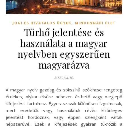
,
JOGI ÉS HIVATALOS ÜGYEK
MINDENNAPI ÉLET
Türhő jelentése és
használata a magyar
nyelvben egyszerűen
magyarázva
2025.04.16.
A magyar nyelv gazdag és sokszínű szókincse rengeteg
érdekes, olykor elsőre nehezen érthető vagy meglepő
kifejezést tartalmaz. Egyes szavak különösen izgalmasak,
mert eredetük vagy használatuk révén különleges
jelentést hordoznak, vagy éppen szlengként váltak
népszerűvé. Ezek a kifejezések gyakran tükrözik a