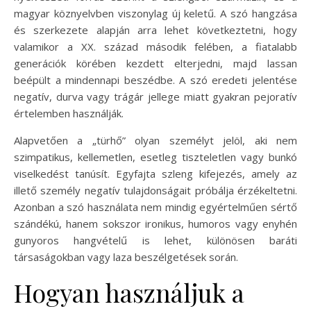
magyar köznyelvben viszonylag új keletű. A szó hangzása
és szerkezete alapján arra lehet következtetni, hogy
valamikor a XX. század második felében, a fiatalabb
generációk körében kezdett elterjedni, majd lassan
beépült a mindennapi beszédbe. A szó eredeti jelentése
negatív, durva vagy trágár jellege miatt gyakran pejoratív
értelemben használják.
Alapvetően a „türhő” olyan személyt jelöl, aki nem
szimpatikus, kellemetlen, esetleg tiszteletlen vagy bunkó
viselkedést tanúsít. Egyfajta szleng kifejezés, amely az
illető személy negatív tulajdonságait próbálja érzékeltetni.
Azonban a szó használata nem mindig egyértelműen sértő
szándékú, hanem sokszor ironikus, humoros vagy enyhén
gunyoros hangvételű is lehet, különösen baráti
társaságokban vagy laza beszélgetések során.
Hogyan használjuk a