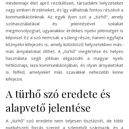
mindennapi élet apró rezdüléseit, társadalmi helyzeteket
vagy emberi érzelmeket, és így válhatnak fontos részévé a
kommunikációnknak. Az egyik ilyen szó a „türhő”, amely
szóhasználatával és jelentésével sokakat
megmosolyogtat, ugyanakkor érdekes nyelvi jelenséget is
képvisel. Ez a szó nemcsak a szleng része, hanem egyfajta
köznyelvi kifejezés is, amely különböző helyzetekben más-
más árnyalatokat ölthet. A „türhő” megértése és helyes
használata segít jobban eligazodni a magyar nyelv
hétköznapi, laza kommunikációjában, és olyan árnyalatokat
is felfed, amelyeket más szavakkal nehezebb lenne
kifejezni.
A türhő szó eredete és
alapvető jelentése
A „türhő” szó eredete nem teljesen tisztázott, de több
nyelvészeti forrás szerint a szlengből származik, és a