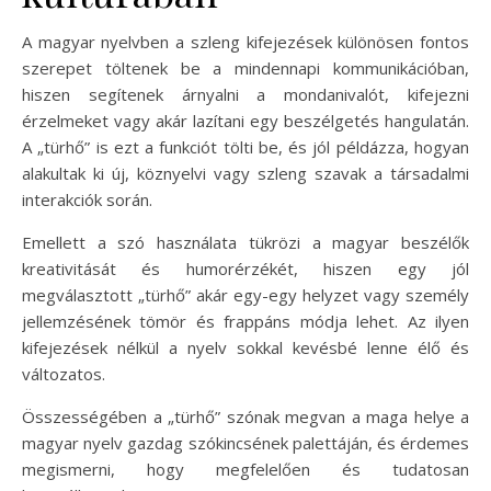
A magyar nyelvben a szleng kifejezések különösen fontos
szerepet töltenek be a mindennapi kommunikációban,
hiszen segítenek árnyalni a mondanivalót, kifejezni
érzelmeket vagy akár lazítani egy beszélgetés hangulatán.
A „türhő” is ezt a funkciót tölti be, és jól példázza, hogyan
alakultak ki új, köznyelvi vagy szleng szavak a társadalmi
interakciók során.
Emellett a szó használata tükrözi a magyar beszélők
kreativitását és humorérzékét, hiszen egy jól
megválasztott „türhő” akár egy-egy helyzet vagy személy
jellemzésének tömör és frappáns módja lehet. Az ilyen
kifejezések nélkül a nyelv sokkal kevésbé lenne élő és
változatos.
Összességében a „türhő” szónak megvan a maga helye a
magyar nyelv gazdag szókincsének palettáján, és érdemes
megismerni, hogy megfelelően és tudatosan