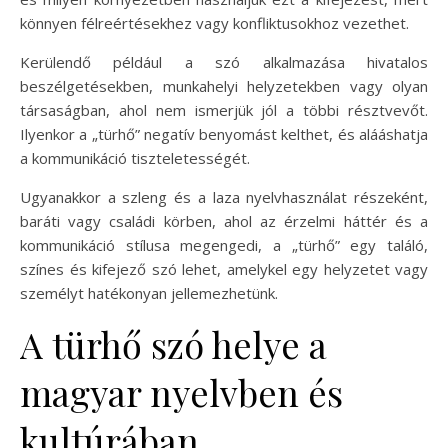
könnyen félreértésekhez vagy konfliktusokhoz vezethet.
Kerülendő például a szó alkalmazása hivatalos
beszélgetésekben, munkahelyi helyzetekben vagy olyan
társaságban, ahol nem ismerjük jól a többi résztvevőt.
Ilyenkor a „türhő” negatív benyomást kelthet, és alááshatja
a kommunikáció tiszteletességét.
Ugyanakkor a szleng és a laza nyelvhasználat részeként,
baráti vagy családi körben, ahol az érzelmi háttér és a
kommunikáció stílusa megengedi, a „türhő” egy találó,
színes és kifejező szó lehet, amelykel egy helyzetet vagy
személyt hatékonyan jellemezhetünk.
A türhő szó helye a
magyar nyelvben és
kultúrában