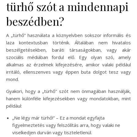
türhő szót a mindennapi
beszédben?
A „türhő” használata a köznyelvben sokszor informális és
laza kontextusban történik. Általában nem hivatalos
beszélgetésekben, baráti társaságokban, vagy akár
szociális médiában fordul elő. Egy olyan szó, amely
alkalmas az érzelmek kifejezésére, amikor valaki például
irritáló, ellenszenves vagy éppen buta dolgot tesz vagy
mond.
Gyakori, hogy a „türhő” szót nem önmagában használják,
hanem különféle kifejezésekben vagy mondatokban, mint
például:
„Ne légy már türhő!” – Ez a mondat egyfajta
figyelmeztetés vagy felszólítás arra, hogy valaki ne
viselkedjen durván vagy tiszteletlenül.