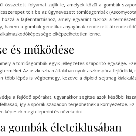
l összetett folyamat zajlik le, amelyek közül a gombák szapo
 kulcsszerepet tölt be az úgynevezett tömlősgombák (Ascomycota)
 hozzá a fajfenntartáshoz, amely egyaránt tükrözi a természe
y, hanem a gombák genetikai anyagának rendezett átrendeződésé
 alkalmazkodóképessége elképzelhetetlen lenne.
ése és működése
 amely a tömlősgombák egyik jellegzetes szaporító egysége. Ezek
ermékei. Az aszkuszban általában nyolc aszkospóra fejlődik ki,
n több lépés is végbemegy, kezdve a diploid sejtmag kialakulá
gvédje a fejlődő spórákat, ugyanakkor segítse azok későbbi kisz
felhasad, így a spórák szabadon terjedhetnek a környezetbe. Ez
eken képesek megtelepedni és növekedni.
 a gombák életciklusában