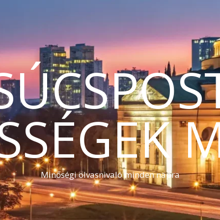
SÚCSPOS
SSÉGEK 
Minőségi olvasnivaló minden napra