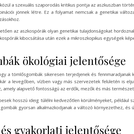
közül a szexuális szaporodás kritikus pontja az aszkuszban történi
binációi jönnek létre. Ez a folyamat nemcsak a genetikai változ
ozásokhoz.
etően az aszkospórák olyan genetikai tulajdonságokat hordoznak
ospórák kibocsátása után ezek a mikroszkopikus egységek képesek
mbák ökológiai jelentősége
hogy a tömlősgombák sikeresen terjedjenek és fennmaradjanak k
r a levegőben, vízben vagy más szervezetek felületén is eljut
ez, amely alapvető fontosságú az erdők, mezők és más termész
esek hosszú ideig túlélni kedvezőtlen körülményeket, például 
 a gombák gyorsan alkalmazkodjanak a változó környezethez, és 
 és gyakorlati jelentősége