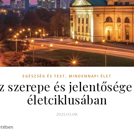
,
EGÉSZSÉG ÉS TEST
MINDENNAPI ÉLET
z szerepe és jelentőség
életciklusában
2025.03.09.
letében