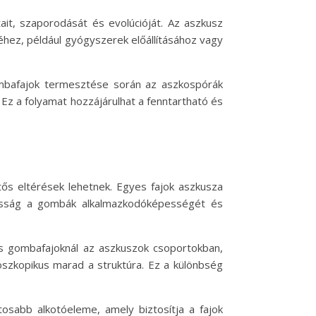
it, szaporodását és evolúcióját. Az aszkusz
éhez, például gyógyszerek előállításához vagy
ombafajok termesztése során az aszkospórák
Ez a folyamat hozzájárulhat a fenntartható és
ős eltérések lehetnek. Egyes fajok aszkusza
tosság a gombák alkalmazkodóképességét és
es gombafajoknál az aszkuszok csoportokban,
szkopikus marad a struktúra. Ez a különbség
sabb alkotóeleme, amely biztosítja a fajok