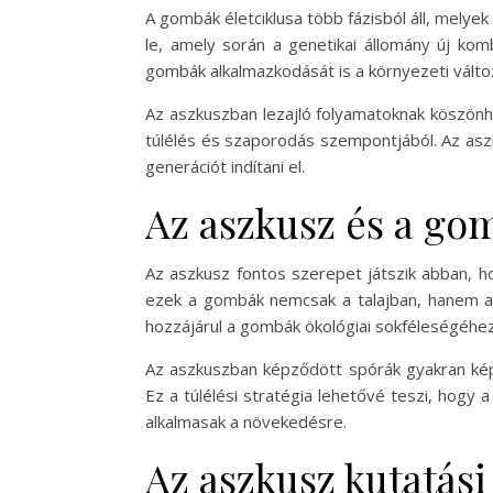
A gombák életciklusa több fázisból áll, melyek 
le, amely során a genetikai állomány új kom
gombák alkalmazkodását is a környezeti vált
Az aszkuszban lezajló folyamatoknak köszönh
túlélés és szaporodás szempontjából. Az aszk
generációt indítani el.
Az aszkusz és a go
Az aszkusz fontos szerepet játszik abban, 
ezek a gombák nemcsak a talajban, hanem aká
hozzájárul a gombák ökológiai sokféleségéh
Az aszkuszban képződött spórák gyakran kép
Ez a túlélési stratégia lehetővé teszi, hogy
alkalmasak a növekedésre.
Az aszkusz kutatási