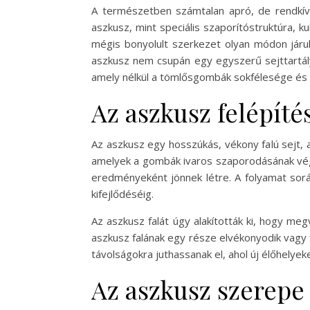
A természetben számtalan apró, de rendkívü
aszkusz, mint speciális szaporítóstruktúra,
mégis bonyolult szerkezet olyan módon járul
aszkusz nem csupán egy egyszerű sejttartál
amely nélkül a tömlősgombák sokfélesége és
Az aszkusz felépít
Az aszkusz egy hosszúkás, vékony falú sejt,
amelyek a gombák ivaros szaporodásának végt
eredményeként jönnek létre. A folyamat sorá
kifejlődéséig.
Az aszkusz falát úgy alakították ki, hogy me
aszkusz falának egy része elvékonyodik vagy 
távolságokra juthassanak el, ahol új élőhely
Az aszkusz szerepe