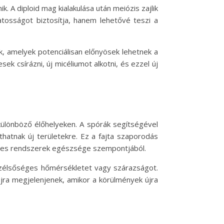
k. A diploid mag kialakulása után meiózis zajlik
atosságot biztosítja, hanem lehetővé teszi a
, amelyek potenciálisan előnyösek lehetnek a
 csírázni, új micéliumot alkotni, és ezzel új
ülönböző élőhelyeken. A spórák segítségével
hatnak új területekre. Ez a fajta szaporodás
etes rendszerek egészsége szempontjából.
szélsőséges hőmérsékletet vagy szárazságot.
újra megjelenjenek, amikor a körülmények újra