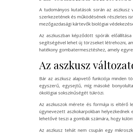
A tudományos kutatások során az aszkusz vi
szerkezetének és működésének részletes ismer
mezőgazdasági kártevők biológiai védekezés
Az aszkuszban képződött spórák előállítás
segítségével lehet új törzseket létrehozni, 
hatékony gombatermesztéshez, amely egyre n
Az aszkusz változa
Bár az aszkusz alapvető funkciója minden t
egyszerű, egysejtű, míg másoké bonyolult
ökológiai sokszínűségét tükrözi.
Az aszkuszok mérete és formája is eltérő l
úgynevezett aszkokarpokban helyezkednek el
lehetővé teszi a gombák számára, hogy különf
Az aszkusz tehát nem csupán egy mikroszko