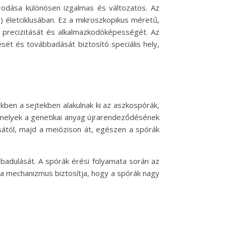
rodása különösen izgalmas és változatos. Az
 életciklusában. Ez a mikroszkopikus méretű,
t precizitását és alkalmazkodóképességét. Az
t és továbbadását biztosító speciális hely,
ben a sejtekben alakulnak ki az aszkospórák,
 melyek a genetikai anyag újrarendeződésének
sától, majd a meiózison át, egészen a spórák
abadulását. A spórák érési folyamata során az
 a mechanizmus biztosítja, hogy a spórák nagy