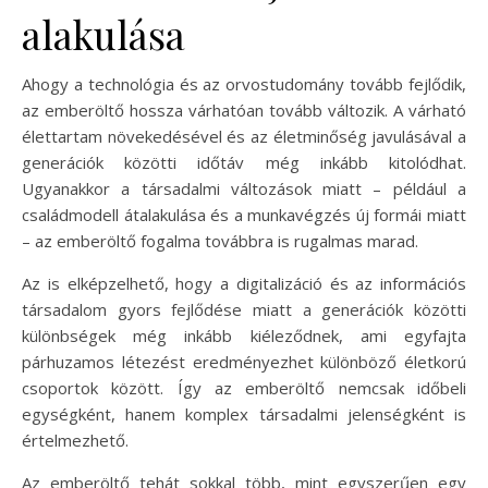
alakulása
Ahogy a technológia és az orvostudomány tovább fejlődik,
az emberöltő hossza várhatóan tovább változik. A várható
élettartam növekedésével és az életminőség javulásával a
generációk közötti időtáv még inkább kitolódhat.
Ugyanakkor a társadalmi változások miatt – például a
családmodell átalakulása és a munkavégzés új formái miatt
– az emberöltő fogalma továbbra is rugalmas marad.
Az is elképzelhető, hogy a digitalizáció és az információs
társadalom gyors fejlődése miatt a generációk közötti
különbségek még inkább kiéleződnek, ami egyfajta
párhuzamos létezést eredményezhet különböző életkorú
csoportok között. Így az emberöltő nemcsak időbeli
egységként, hanem komplex társadalmi jelenségként is
értelmezhető.
Az emberöltő tehát sokkal több, mint egyszerűen egy