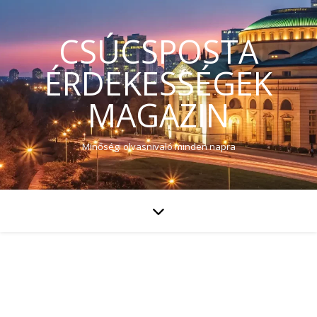
CSÚCSPOSTA
ÉRDEKESSÉGEK
MAGAZIN
Minőségi olvasnivaló minden napra