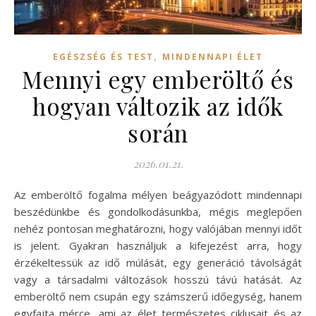
,
EGÉSZSÉG ÉS TEST
MINDENNAPI ÉLET
Mennyi egy emberöltő és
hogyan változik az idők
során
2026.01.21.
Az emberöltő fogalma mélyen beágyazódott mindennapi
beszédünkbe és gondolkodásunkba, mégis meglepően
nehéz pontosan meghatározni, hogy valójában mennyi időt
is jelent. Gyakran használjuk a kifejezést arra, hogy
érzékeltessük az idő múlását, egy generáció távolságát
vagy a társadalmi változások hosszú távú hatását. Az
emberöltő nem csupán egy számszerű időegység, hanem
egyfajta mérce, ami az élet természetes ciklusait és az