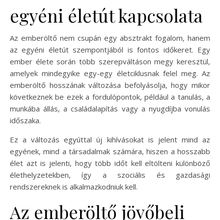
egyéni életút kapcsolata
Az emberöltő nem csupán egy absztrakt fogalom, hanem
az egyéni életút szempontjából is fontos időkeret. Egy
ember élete során több szerepváltáson megy keresztül,
amelyek mindegyike egy-egy életciklusnak felel meg. Az
emberöltő hosszának változása befolyásolja, hogy mikor
következnek be ezek a fordulópontok, például a tanulás, a
munkába állás, a családalapítás vagy a nyugdíjba vonulás
időszaka.
Ez a változás egyúttal új kihívásokat is jelent mind az
egyének, mind a társadalmak számára, hiszen a hosszabb
élet azt is jelenti, hogy több időt kell eltölteni különböző
élethelyzetekben, így a szociális és gazdasági
rendszereknek is alkalmazkodniuk kell.
Az emberöltő jövőbeli