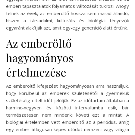
emberi tapasztalatok folyamatos változását tükrözi. Ahogy
telnek az évek, az emberöltő hossza sem marad állandó,
hiszen a társadalmi, kulturális és biológiai tényezők
egyaránt alakítják azt, amit egy-egy generáció alatt értünk.
Az emberöltő
hagyományos
értelmezése
Az emberöltő kifejezést hagyományosan arra használjuk,
hogy körülbelül az emberek születésétől a gyermekük
születéséig eltelt időt jelöljük. Ez az időtartam általában a
harminc-negyven év közötti intervallumba esik, bár
természetesen nem mindenki követi ezt a mintát. A
biológiai értelemben vett emberöltő az a periódus, amíg
egy ember átlagosan képes utódot nemzeni vagy világra