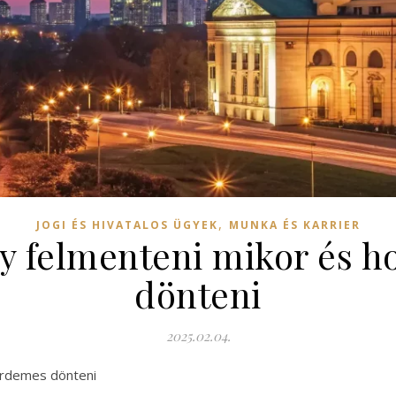
,
JOGI ÉS HIVATALOS ÜGYEK
MUNKA ÉS KARRIER
gy felmenteni mikor és 
dönteni
2025.02.04.
érdemes dönteni