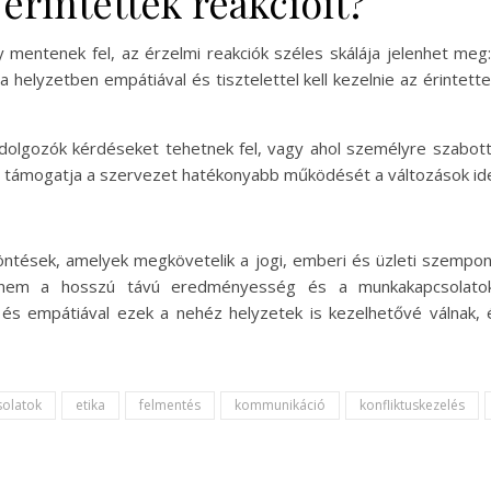
érintettek reakcióit?
 mentenek fel, az érzelmi reakciók széles skálája jelenhet meg
helyzetben empátiával és tisztelettel kell kezelnie az érintet
 dolgozók kérdéseket tehetnek fel, vagy ahol személyre szabott
 és támogatja a szervezet hatékonyabb működését a változások id
ntések, amelyek megkövetelik a jogi, emberi és üzleti szempon
 hanem a hosszú távú eredményesség és a munkakapcsolatok 
l és empátiával ezek a nehéz helyzetek is kezelhetővé válnak,
solatok
etika
felmentés
kommunikáció
konfliktuskezelés