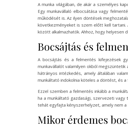
A munka világában, de akár a személyes kapcs
Egy munkavállaló elbocsátása vagy felmenté
működését is. Az ilyen döntések meghozatala
következményeket is szem előtt kell tartani
között alkalmazhatók. Ahhoz, hogy helyesen dö
Bocsájtás és felme
A bocsájtás és a felmentés kifejezések gya
munkavállalót valamilyen okból megszüntetik 
hátrányos intézkedés, amely általában vala
munkáltató indokolnia köteles a döntést, és a
Ezzel szemben a felmentés inkább a munkáltat
ha a munkáltató gazdasági, szervezeti vagy 
tehát egyfajta kényszerhelyzet, amely nem a 
Mikor érdemes bocs