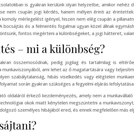
olatokban is gyakran kerülünk olyan helyzetbe, amikor nehéz dön
se nem csupán jogi kérdés, hanem mélyen érinti az érintettek 
 komoly mérlegelést igényel, hiszen nem elég csupán a pillanatn
. A bocsájtás és a felmentés fogalmai ugyan közel állnak egym
ntsünk, fontos megérteni a különbségeket, a jogi hátteret, valami
ntés – mi a különbség?
kran összemosódnak, pedig jogilag és tartalmilag is eltérőek
a munkaviszonyából, ami lehet az ő magatartására vagy teljesít
milyen szabálytalanság, hibás viselkedés vagy elégtelen munka
 folyamat során gyakran szükséges a fegyelmi eljárás lefolytatása
ó oldaláról érkező kezdeményezés, amely nem a munkavállaló hib
technológiai okok miatt kénytelen megszüntetni a munkaviszony
dolgozó személyes hibájából ered, és ennek megfelelően más elj
ájtani?