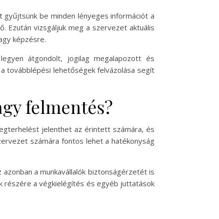
t gyűjtsünk be minden lényeges információt a
ő. Ezután vizsgáljuk meg a szervezet aktuális
vagy képzésre.
legyen átgondolt, jogilag megalapozott és
s a továbblépési lehetőségek felvázolása segít
agy felmentés?
egterhelést jelenthet az érintett számára, és
 szervezet számára fontos lehet a hatékonyság
 azonban a munkavállalók biztonságérzetét is
k részére a végkielégítés és egyéb juttatások