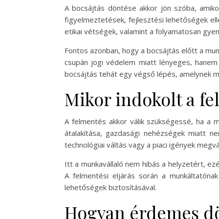
A bocsájtás döntése akkor jön szóba, amiko
figyelmeztetések, fejlesztési lehetőségek e
etikai vétségek, valamint a folyamatosan gye
Fontos azonban, hogy a bocsájtás előtt a mun
csupán jogi védelem miatt lényeges, hanem a
bocsájtás tehát egy végső lépés, amelynek m
Mikor indokolt a f
A felmentés akkor válik szükségessé, ha a 
átalakítása, gazdasági nehézségek miatt ne
technológiai váltás vagy a piaci igények megv
Itt a munkavállaló nem hibás a helyzetért, ez
A felmentési eljárás során a munkáltatónak
lehetőségek biztosításával.
Hogyan érdemes dö