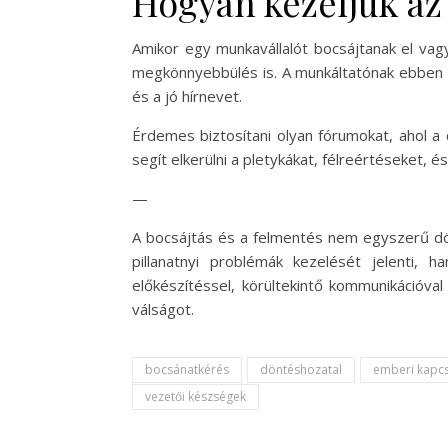
Hogyan kezeljük az 
Amikor egy munkavállalót bocsájtanak el vagy
megkönnyebbülés is. A munkáltatónak ebben a 
és a jó hírnevet.
Érdemes biztosítani olyan fórumokat, ahol a
segít elkerülni a pletykákat, félreértéseket,
—
A bocsájtás és a felmentés nem egyszerű dö
pillanatnyi problémák kezelését jelenti,
előkészítéssel, körültekintő kommunikációva
válságot.
bocsánatkérés
döntéshozatal
emberi kapc
vezetői készségek