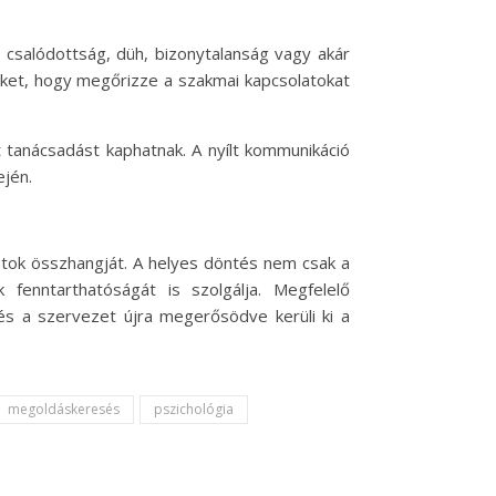
: csalódottság, düh, bizonytalanság vagy akár
teket, hogy megőrizze a szakmai kapcsolatokat
 tanácsadást kaphatnak. A nyílt kommunikáció
ején.
tok összhangját. A helyes döntés nem csak a
fenntarthatóságát is szolgálja. Megfelelő
 és a szervezet újra megerősödve kerüli ki a
megoldáskeresés
pszichológia