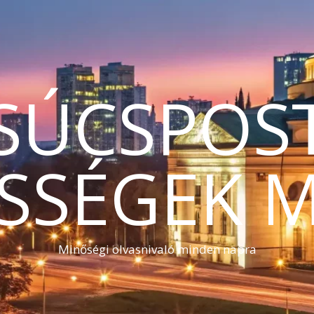
SÚCSPOS
SSÉGEK 
Minőségi olvasnivaló minden napra