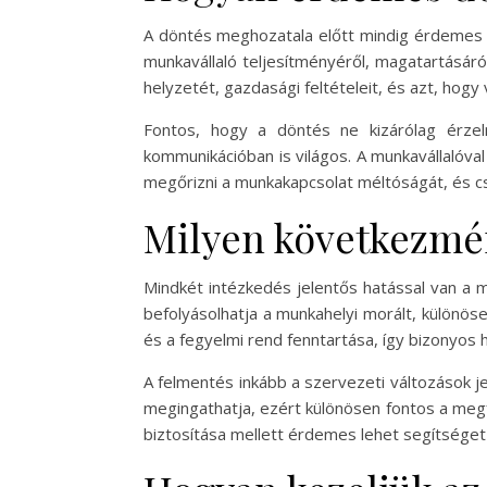
A döntés meghozatala előtt mindig érdemes a
munkavállaló teljesítményéről, magatartásáró
helyzetét, gazdasági feltételeit, és azt, hog
Fontos, hogy a döntés ne kizárólag érzel
kommunikációban is világos. A munkavállalóval
megőrizni a munkakapcsolat méltóságát, és csö
Milyen következmén
Mindkét intézkedés jelentős hatással van a m
befolyásolhatja a munkahelyi morált, különös
és a fegyelmi rend fenntartása, így bizonyos 
A felmentés inkább a szervezeti változások 
megingathatja, ezért különösen fontos a megf
biztosítása mellett érdemes lehet segítséget 