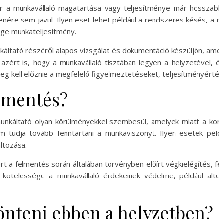
r a munkavállaló magatartása vagy teljesítménye már hosszab
llenére sem javul. Ilyen eset lehet például a rendszeres késés
nge munkateljesítmény.
káltató részéről alapos vizsgálat és dokumentáció készüljön, a
zért is, hogy a munkavállaló tisztában legyen a helyzetével, é
eg kell előznie a megfelelő figyelmeztetéseket, teljesítményért
elmentés?
munkáltató olyan körülményekkel szembesül, amelyek miatt a k
m tudja tovább fenntartani a munkaviszonyt. Ilyen esetek pél
áltozása.
ért a felmentés során általában törvényben előírt végkielégítés, f
 kötelessége a munkavállaló érdekeinek védelme, például alte
nteni ebben a helyzetben?