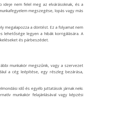
b ideje nem felel meg az elvárásoknak, és a
, a munkafegyelem megszegése, lopás vagy más
mely megalapozza a döntést. Ez a folyamat nem
s lehetősége legyen a hibák korrigálására. A
ékeléseket és párbeszédet.
orábbi munkakör megszűnik, vagy a szervezet
dául a cég leépítése, egy részleg bezárása,
elmondási idő és egyéb juttatások járnak neki.
rnatív munkakör felajánlásával vagy képzési