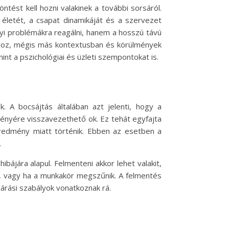
tést kell hozni valakinek a további sorsáról.
életét, a csapat dinamikáját és a szervezet
yi problémákra reagálni, hanem a hosszú távú
áshoz, mégis más kontextusban és körülmények
nt a pszichológiai és üzleti szempontokat is.
. A bocsájtás általában azt jelenti, hogy a
ményére visszavezethető ok. Ez tehát egyfajta
eredmény miatt történik. Ebben az esetben a
.
ájára alapul. Felmenteni akkor lehet valakit,
t, vagy ha a munkakör megszűnik. A felmentés
árási szabályok vonatkoznak rá.