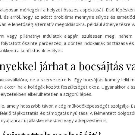
laposan mérlegelni a helyzet összes aspektusát. Első lépéskén
l, és arról, hogy az adott probléma mennyire súlyos és ismétlőd
y van-e lehetőség alternatív megoldásokra, például áthelyezésre 
mi vagy pillanatnyi indulatok alapján szülessen meg, hanem 
 folytatott őszinte párbeszéd, a döntés indokainak tisztázása é
kkenti a konfliktusok esélyét.
yekkel járhat a bocsájtás v
unkavállalóra, de a szervezetre is. Egy bocsájtás komoly lelki m
en akkor, ha a kollégák között feszültséget okoz. Ugyanakkor a
helyzetekben elkerülhetetlen a szigorú lépés.
jele, amely hosszabb távon a cég működőképességét szolgálja. Ez
elelő tájékoztatás és támogatás nyújtása. A felmentett dolgozó
nyújtani az új álláskeresésben vagy átképzésben is.