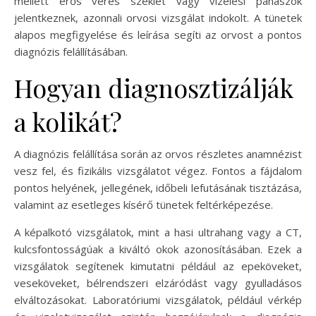
mellett erős véres széklet vagy vizelési panaszok
jelentkeznek, azonnali orvosi vizsgálat indokolt. A tünetek
alapos megfigyelése és leírása segíti az orvost a pontos
diagnózis felállításában.
Hogyan diagnosztizálják
a kolikát?
A diagnózis felállítása során az orvos részletes anamnézist
vesz fel, és fizikális vizsgálatot végez. Fontos a fájdalom
pontos helyének, jellegének, időbeli lefutásának tisztázása,
valamint az esetleges kísérő tünetek feltérképezése.
A képalkotó vizsgálatok, mint a hasi ultrahang vagy a CT,
kulcsfontosságúak a kiváltó okok azonosításában. Ezek a
vizsgálatok segítenek kimutatni például az epeköveket,
veseköveket, bélrendszeri elzáródást vagy gyulladásos
elváltozásokat. Laboratóriumi vizsgálatok, például vérkép