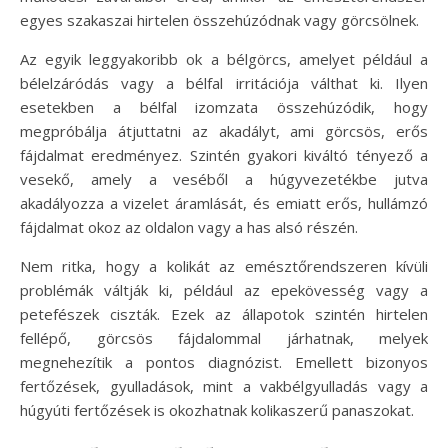
egyes szakaszai hirtelen összehúzódnak vagy görcsölnek.
Az egyik leggyakoribb ok a bélgörcs, amelyet például a
bélelzáródás vagy a bélfal irritációja válthat ki. Ilyen
esetekben a bélfal izomzata összehúzódik, hogy
megpróbálja átjuttatni az akadályt, ami görcsös, erős
fájdalmat eredményez. Szintén gyakori kiváltó tényező a
vesekő, amely a veséből a húgyvezetékbe jutva
akadályozza a vizelet áramlását, és emiatt erős, hullámzó
fájdalmat okoz az oldalon vagy a has alsó részén.
Nem ritka, hogy a kolikát az emésztőrendszeren kívüli
problémák váltják ki, például az epekövesség vagy a
petefészek ciszták. Ezek az állapotok szintén hirtelen
fellépő, görcsös fájdalommal járhatnak, melyek
megnehezítik a pontos diagnózist. Emellett bizonyos
fertőzések, gyulladások, mint a vakbélgyulladás vagy a
húgyúti fertőzések is okozhatnak kolikaszerű panaszokat.