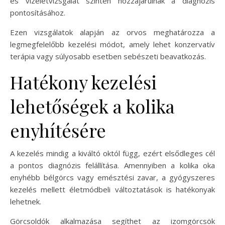
és vizeletvizsgálat szintén hozzájárulnak a diagnózis
pontosításához.
Ezen vizsgálatok alapján az orvos meghatározza a
legmegfelelőbb kezelési módot, amely lehet konzervatív
terápia vagy súlyosabb esetben sebészeti beavatkozás.
Hatékony kezelési
lehetőségek a kolika
enyhítésére
A kezelés mindig a kiváltó októl függ, ezért elsődleges cél
a pontos diagnózis felállítása. Amennyiben a kolika oka
enyhébb bélgörcs vagy emésztési zavar, a gyógyszeres
kezelés mellett életmódbeli változtatások is hatékonyak
lehetnek.
Görcsoldók alkalmazása segíthet az izomgörcsök