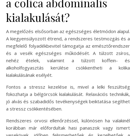
a colica abdominalis
kialakulását?
A megelőzés elsősorban az egészséges életmódon alapul.
A kiegyensúlyozott étrend, a rendszeres testmozgás és a
megfelelő folyadékbevitel támogatja az emésztőrendszer
és a vesék egészséges működését. A túlzott zsíros,
nehéz ételek, valamint a túlzott koffein- és
alkoholfogyasztás kerülése csökkentheti a kolika
kialakulásának esélyét.
Fontos a stressz kezelése is, mivel a lelki feszültség
fokozhatja a bélgörcsök kialakulását. Relaxációs technikák,
jó alvás és szabadidős tevékenységek beiktatása segíthet
a stressz csökkentésében.
Rendszeres orvosi ellenőrzéssel, különösen ha valakinél
korábban már előfordultak hasi panaszok vagy ismert
vesekövek, időben felismerhetőek és kezelhetőek a