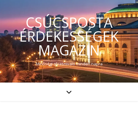
CSÚCSPOSTA
ÉRDEKESSÉGEK
MAGAZIN
Minőségi olvasnivaló minden napra