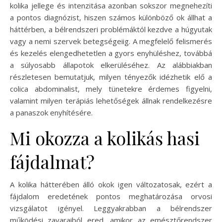
kolika jellege és intenzitása azonban sokszor megnehezíti
a pontos diagnózist, hiszen számos különböző ok állhat a
háttérben, a bélrendszeri problémáktól kezdve a húgyutak
vagy a nemi szervek betegségeiig. A megfelelő felismerés
és kezelés elengedhetetlen a gyors enyhüléshez, továbbá
a súlyosabb állapotok elkerüléséhez. Az alábbiakban
részletesen bemutatjuk, milyen tényezők idézhetik elő a
colica abdominalist, mely tünetekre érdemes figyelni,
valamint milyen terápiás lehetőségek állnak rendelkezésre
a panaszok enyhítésére.
Mi okozza a kolikás hasi
fájdalmat?
A kolika hátterében álló okok igen változatosak, ezért a
fájdalom eredetének pontos meghatározása orvosi
vizsgálatot igényel. Leggyakrabban a bélrendszer
működési zavaraiból ered, amikor az emésztőrendszer