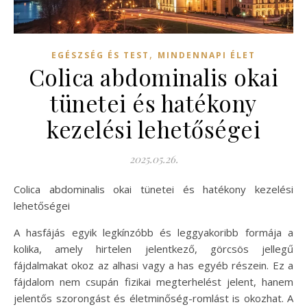
,
EGÉSZSÉG ÉS TEST
MINDENNAPI ÉLET
Colica abdominalis okai
tünetei és hatékony
kezelési lehetőségei
2025.05.26.
Colica abdominalis okai tünetei és hatékony kezelési
lehetőségei
A hasfájás egyik legkínzóbb és leggyakoribb formája a
kolika, amely hirtelen jelentkező, görcsös jellegű
fájdalmakat okoz az alhasi vagy a has egyéb részein. Ez a
fájdalom nem csupán fizikai megterhelést jelent, hanem
jelentős szorongást és életminőség-romlást is okozhat. A