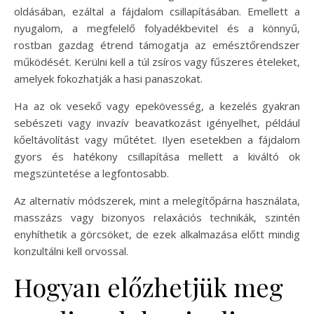
oldásában, ezáltal a fájdalom csillapításában. Emellett a
nyugalom, a megfelelő folyadékbevitel és a könnyű,
rostban gazdag étrend támogatja az emésztőrendszer
működését. Kerülni kell a túl zsíros vagy fűszeres ételeket,
amelyek fokozhatják a hasi panaszokat.
Ha az ok vesekő vagy epekövesség, a kezelés gyakran
sebészeti vagy invazív beavatkozást igényelhet, például
kőeltávolítást vagy műtétet. Ilyen esetekben a fájdalom
gyors és hatékony csillapítása mellett a kiváltó ok
megszüntetése a legfontosabb.
Az alternatív módszerek, mint a melegítőpárna használata,
masszázs vagy bizonyos relaxációs technikák, szintén
enyhíthetik a görcsöket, de ezek alkalmazása előtt mindig
konzultálni kell orvossal.
Hogyan előzhetjük meg