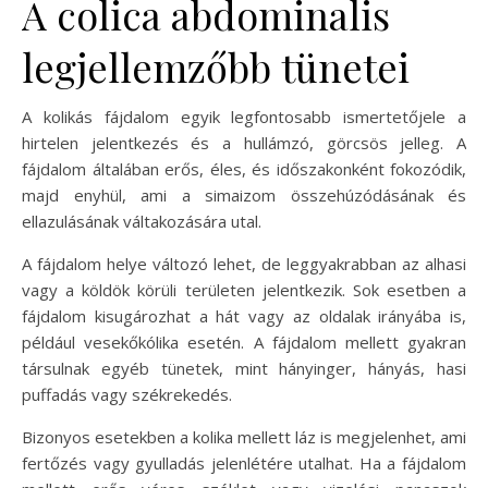
A colica abdominalis
legjellemzőbb tünetei
A kolikás fájdalom egyik legfontosabb ismertetőjele a
hirtelen jelentkezés és a hullámzó, görcsös jelleg. A
fájdalom általában erős, éles, és időszakonként fokozódik,
majd enyhül, ami a simaizom összehúzódásának és
ellazulásának váltakozására utal.
A fájdalom helye változó lehet, de leggyakrabban az alhasi
vagy a köldök körüli területen jelentkezik. Sok esetben a
fájdalom kisugározhat a hát vagy az oldalak irányába is,
például vesekőkólika esetén. A fájdalom mellett gyakran
társulnak egyéb tünetek, mint hányinger, hányás, hasi
puffadás vagy székrekedés.
Bizonyos esetekben a kolika mellett láz is megjelenhet, ami
fertőzés vagy gyulladás jelenlétére utalhat. Ha a fájdalom