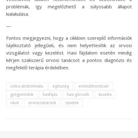
problémák, így megelőzhető a súlyosabb állapot
kialakulása.
—
Fontos megjegyezni, hogy a cikkben szereplő információk
tájékoztató jellegűek, és nem helyettesítik az orvosi
vizsgálatot vagy kezelést. Hasi fájdalom esetén mindig
kérjen szakszerű orvosi tanácsot a pontos diagnózis és
megfelelő terápia érdekében.
colica abdominalis
egészség
emésztőrendszer
gyógymódok
hasfájás
hasi görcsök
kezelés
okok
orvosi tanácsok
tünetek