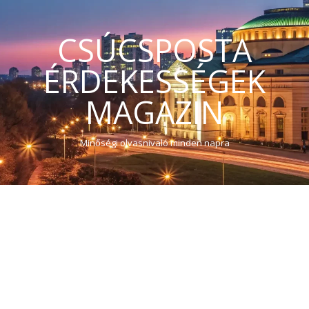
CSÚCSPOSTA
ÉRDEKESSÉGEK
MAGAZIN
Minőségi olvasnivaló minden napra