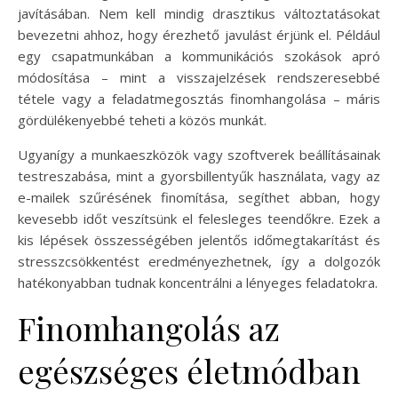
javításában. Nem kell mindig drasztikus változtatásokat
bevezetni ahhoz, hogy érezhető javulást érjünk el. Például
egy csapatmunkában a kommunikációs szokások apró
módosítása – mint a visszajelzések rendszeresebbé
tétele vagy a feladatmegosztás finomhangolása – máris
gördülékenyebbé teheti a közös munkát.
Ugyanígy a munkaeszközök vagy szoftverek beállításainak
testreszabása, mint a gyorsbillentyűk használata, vagy az
e-mailek szűrésének finomítása, segíthet abban, hogy
kevesebb időt veszítsünk el felesleges teendőkre. Ezek a
kis lépések összességében jelentős időmegtakarítást és
stresszcsökkentést eredményezhetnek, így a dolgozók
hatékonyabban tudnak koncentrálni a lényeges feladatokra.
Finomhangolás az
egészséges életmódban