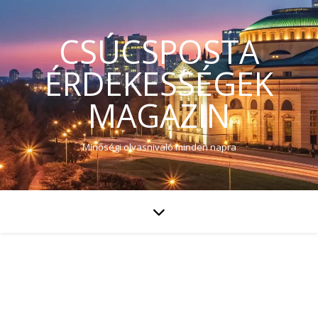
CSÚCSPOSTA
ÉRDEKESSÉGEK
MAGAZIN
Minőségi olvasnivaló minden napra