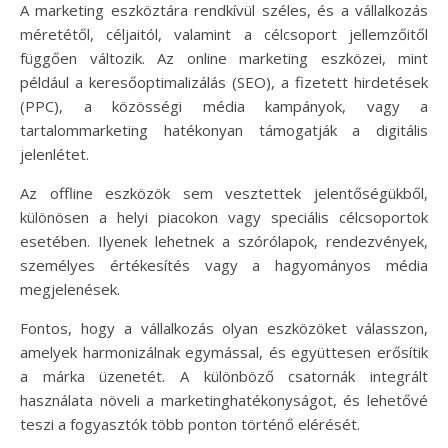
A marketing eszköztára rendkívül széles, és a vállalkozás
méretétől, céljaitól, valamint a célcsoport jellemzőitől
függően változik. Az online marketing eszközei, mint
például a keresőoptimalizálás (SEO), a fizetett hirdetések
(PPC), a közösségi média kampányok, vagy a
tartalommarketing hatékonyan támogatják a digitális
jelenlétet.
Az offline eszközök sem vesztettek jelentőségükből,
különösen a helyi piacokon vagy speciális célcsoportok
esetében. Ilyenek lehetnek a szórólapok, rendezvények,
személyes értékesítés vagy a hagyományos média
megjelenések.
Fontos, hogy a vállalkozás olyan eszközöket válasszon,
amelyek harmonizálnak egymással, és együttesen erősítik
a márka üzenetét. A különböző csatornák integrált
használata növeli a marketinghatékonyságot, és lehetővé
teszi a fogyasztók több ponton történő elérését.