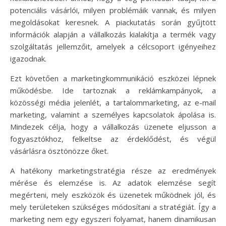
potenciális vásárlói, milyen problémáik vannak, és milyen
megoldásokat keresnek. A piackutatás során gyűjtött
információk alapján a vállalkozás kialakítja a termék vagy
szolgáltatás jellemzőit, amelyek a célcsoport igényeihez
igazodnak.
Ezt követően a marketingkommunikáció eszközei lépnek
működésbe. Ide tartoznak a reklámkampányok, a
közösségi média jelenlét, a tartalommarketing, az e-mail
marketing, valamint a személyes kapcsolatok ápolása is.
Mindezek célja, hogy a vállalkozás üzenete eljusson a
fogyasztókhoz, felkeltse az érdeklődést, és végül
vásárlásra ösztönözze őket.
A hatékony marketingstratégia része az eredmények
mérése és elemzése is. Az adatok elemzése segít
megérteni, mely eszközök és üzenetek működnek jól, és
mely területeken szükséges módosítani a stratégiát. Így a
marketing nem egy egyszeri folyamat, hanem dinamikusan