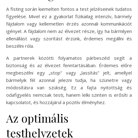
A fisting során kiemelten fontos a test jelzéseinek tudatos
figyelése. Mivel ez a gyakorlat fizikailag intenzív, bármely
fájdalom vagy kellemetlen érzés azonnali kommunikációt
igényel. A fájdalom nem az élvezet része, így ha bármilyen
ellenállást vagy szorítást érzünk, érdemes megállni és
beszélni róla.
A partnerek közötti folyamatos párbeszéd segít a
biztonság és az élvezet fenntartásában. Érdemes előre
megbeszélni egy „stop” vagy „lassítás” jelt, amellyel
bármelyik fél azonnal jelezni tudja, ha szünetre vagy
módosításra van szükség. Ez a fajta nyitottság és
odafigyelés nemcsak testi, hanem lelki szinten is erősíti a
kapcsolatot, és hozzájárul a pozitív élményhez.
Az optimális
testhelyzetek