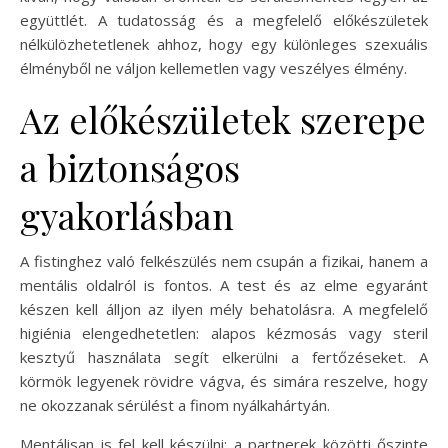
együttlét. A tudatosság és a megfelelő előkészületek
nélkülözhetetlenek ahhoz, hogy egy különleges szexuális
élményből ne váljon kellemetlen vagy veszélyes élmény.
Az előkészületek szerepe
a biztonságos
gyakorlásban
A fistinghez való felkészülés nem csupán a fizikai, hanem a
mentális oldalról is fontos. A test és az elme egyaránt
készen kell álljon az ilyen mély behatolásra. A megfelelő
higiénia elengedhetetlen: alapos kézmosás vagy steril
kesztyű használata segít elkerülni a fertőzéseket. A
körmök legyenek rövidre vágva, és simára reszelve, hogy
ne okozzanak sérülést a finom nyálkahártyán.
Mentálisan is fel kell készülni: a partnerek közötti őszinte