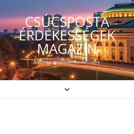
CSÚCSPOSTA
ÉRDEKESSÉGEK
MAGAZIN
Minőségi olvasnivaló minden napra