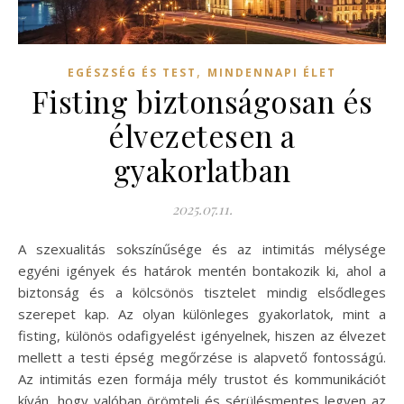
,
EGÉSZSÉG ÉS TEST
MINDENNAPI ÉLET
Fisting biztonságosan és
élvezetesen a
gyakorlatban
2025.07.11.
A szexualitás sokszínűsége és az intimitás mélysége
egyéni igények és határok mentén bontakozik ki, ahol a
biztonság és a kölcsönös tisztelet mindig elsődleges
szerepet kap. Az olyan különleges gyakorlatok, mint a
fisting, különös odafigyelést igényelnek, hiszen az élvezet
mellett a testi épség megőrzése is alapvető fontosságú.
Az intimitás ezen formája mély trustot és kommunikációt
kíván, hogy valóban örömteli és sérülésmentes legyen az