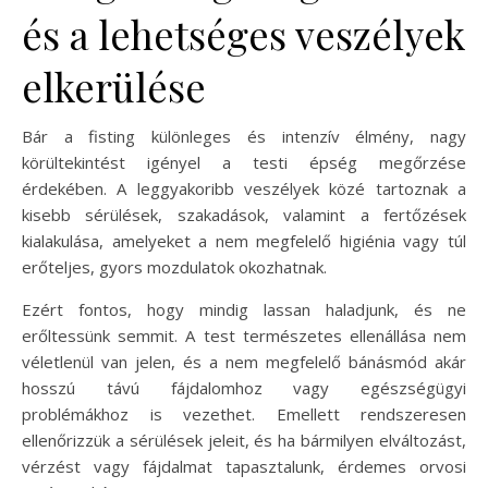
és a lehetséges veszélyek
elkerülése
Bár a fisting különleges és intenzív élmény, nagy
körültekintést igényel a testi épség megőrzése
érdekében. A leggyakoribb veszélyek közé tartoznak a
kisebb sérülések, szakadások, valamint a fertőzések
kialakulása, amelyeket a nem megfelelő higiénia vagy túl
erőteljes, gyors mozdulatok okozhatnak.
Ezért fontos, hogy mindig lassan haladjunk, és ne
erőltessünk semmit. A test természetes ellenállása nem
véletlenül van jelen, és a nem megfelelő bánásmód akár
hosszú távú fájdalomhoz vagy egészségügyi
problémákhoz is vezethet. Emellett rendszeresen
ellenőrizzük a sérülések jeleit, és ha bármilyen elváltozást,
vérzést vagy fájdalmat tapasztalunk, érdemes orvosi