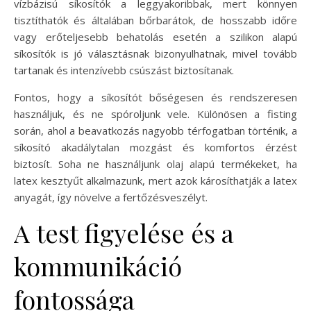
vízbázisú síkosítók a leggyakoribbak, mert könnyen
tisztíthatók és általában bőrbarátok, de hosszabb időre
vagy erőteljesebb behatolás esetén a szilikon alapú
síkosítók is jó választásnak bizonyulhatnak, mivel tovább
tartanak és intenzívebb csúszást biztosítanak.
Fontos, hogy a síkosítót bőségesen és rendszeresen
használjuk, és ne spóroljunk vele. Különösen a fisting
során, ahol a beavatkozás nagyobb térfogatban történik, a
síkosító akadálytalan mozgást és komfortos érzést
biztosít. Soha ne használjunk olaj alapú termékeket, ha
latex kesztyűt alkalmazunk, mert azok károsíthatják a latex
anyagát, így növelve a fertőzésveszélyt.
A test figyelése és a
kommunikáció
fontossága