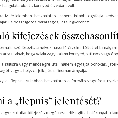
z hangulata oldott, könnyed és vidám volt.
ív értelemben használatos, hanem inkább egyfajta kedves, 
zájárul a beszélgetés barátságos, laza légköréhez.
nló kifejezések összehasonlí
mális szó létezik, amelyek hasonló érzelmi töltettel bírnak, mint 
 is arra utalnak, hogy valaki vagy valami könnyed, stílusos vagy é
 a stílusra vagy menőségre utal, hanem egyfajta bohókás, játék
égét vagy a helyzet jellegét is finoman árnyalja.
 a „flepnis” ritkábban használatos a formális vagy írott nyelv
i a „flepnis” jelentését?
j vagy szokatlan kifejezés megértése elősegíti a hatékonyabb kom