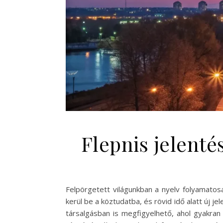
Flepnis jelent
Felpörgetett világunkban a nyelv folyamatosa
kerül be a köztudatba, és rövid idő alatt új 
társalgásban is megfigyelhető, ahol gyakran