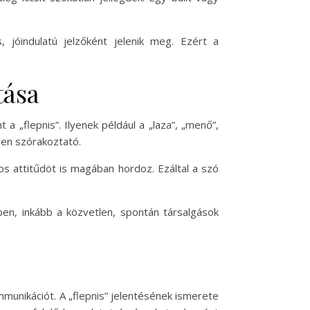
jóindulatú jelzőként jelenik meg. Ezért a
tása
a „flepnis”. Ilyenek például a „laza”, „menő”,
ppen szórakoztató.
os attitűdöt is magában hordoz. Ezáltal a szó
ben, inkább a közvetlen, spontán társalgások
munikációt. A „flepnis” jelentésének ismerete