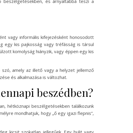
ló beszélgetésekben, és árnyaltabbá teszi a
ént vagy informális kifejezésként honosodott
g egy kis pajkosság vagy tréfásság is társul
túlzott komolyság hiányzik, vagy éppen egy kis
szó, amely az illető vagy a helyzet jellemző
zése és alkalmazása is változhat.
ndennapi beszédben?
ban, hétköznapi beszélgetésekben találkozunk
mélyre mondhatjuk, hogy „ő egy igazi flepnis”,
eg kicsit szokatlan jellegűek. Egy bulit vagy