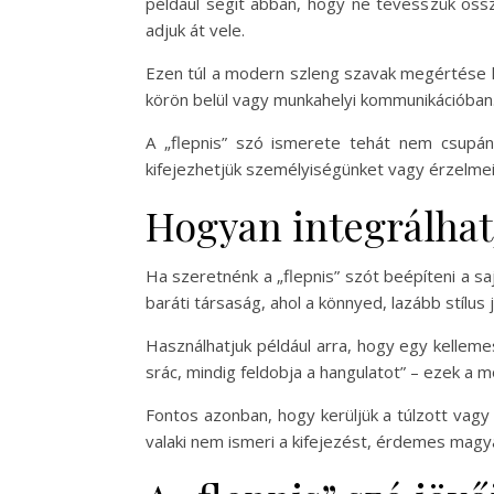
például segít abban, hogy ne tévesszük öss
adjuk át vele.
Ezen túl a modern szleng szavak megértése ho
körön belül vagy munkahelyi kommunikációban
A „flepnis” szó ismerete tehát nem csupán
kifejezhetjük személyiségünket vagy érzelmei
Hogyan integrálhat
Ha szeretnénk a „flepnis” szót beépíteni a sa
baráti társaság, ahol a könnyed, lazább stílus
Használhatjuk például arra, hogy egy kellemes
srác, mindig feldobja a hangulatot” – ezek a
Fontos azonban, hogy kerüljük a túlzott vagy 
valaki nem ismeri a kifejezést, érdemes magya