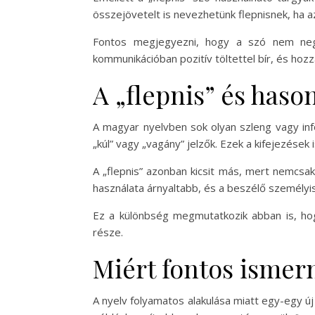
összejövetelt is nevezhetünk flepnisnek, ha a
Fontos megjegyezni, hogy a szó nem negat
kommunikációban pozitív töltettel bír, és hoz
A „flepnis” és haso
A magyar nyelvben sok olyan szleng vagy infor
„kúl” vagy „vagány” jelzők. Ezek a kifejezések
A „flepnis” azonban kicsit más, mert nemcsak
használata árnyaltabb, és a beszélő személyis
Ez a különbség megmutatkozik abban is, hogy
része.
Miért fontos ismern
A nyelv folyamatos alakulása miatt egy-egy ú