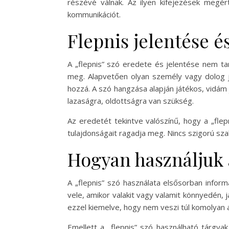
részévé válnak. Az ilyen kifejezések megér
kommunikációt.
Flepnis jelentése é
A „flepnis” szó eredete és jelentése nem ta
meg. Alapvetően olyan személy vagy dolog je
hozzá. A szó hangzása alapján játékos, vidám 
lazaságra, oldottságra van szükség.
Az eredetét tekintve valószínű, hogy a „fle
tulajdonságait ragadja meg. Nincs szigorú sza
Hogyan használjuk 
A „flepnis” szó használata elsősorban infor
vele, amikor valakit vagy valamit könnyedén, 
ezzel kiemelve, hogy nem veszi túl komolyan a
Emellett a „flepnis” szó használható tárgyak