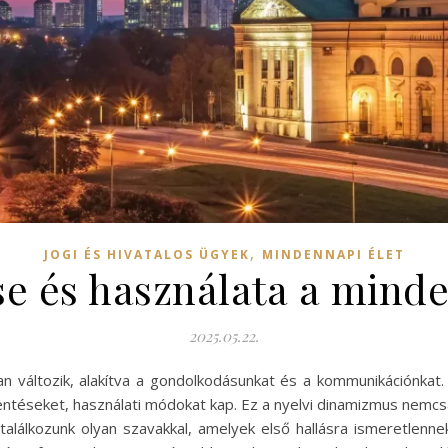
,
JOGI ÉS HIVATALOS ÜGYEK
MINDENNAPI ÉLET
ése és használata a mind
2025.05.22.
n változik, alakítva a gondolkodásunkat és a kommunikációnkat.
jelentéseket, használati módokat kap. Ez a nyelvi dinamizmus ne
 találkozunk olyan szavakkal, amelyek első hallásra ismeretlenn