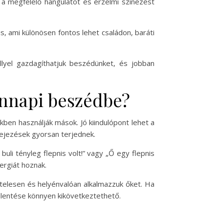
a megfelelő hangulatot és érzelmi színezést
, ami különösen fontos lehet családon, baráti
lyel gazdagíthatjuk beszédünket, és jobban
ennapi beszédbe?
kben használják mások. Jó kiindulópont lehet a
ifejezések gyorsan terjednek.
uli tényleg flepnis volt!” vagy „Ő egy flepnis
ergiát hoznak.
hitelesen és helyénvalóan alkalmazzuk őket. Ha
jelentése könnyen kikövetkeztethető.