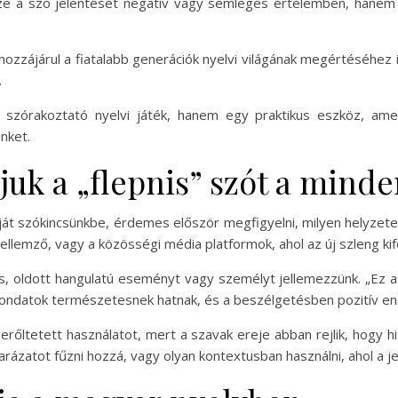
ze a szó jelentését negatív vagy semleges értelemben, hanem 
zzájárul a fiatalabb generációk nyelvi világának megértéséhez is
.
 szórakoztató nyelvi játék, hanem egy praktikus eszköz, amel
nket.
juk a „flepnis” szót a mind
ját szókincsünkbe, érdemes először megfigyelni, milyen helyzete
 jellemző, vagy a közösségi média platformok, ahol az új szleng k
, oldott hangulatú eseményt vagy személyt jellemezzünk. „Ez a b
 mondatok természetesnek hatnak, és a beszélgetésben pozitív en
erőltetett használatot, mert a szavak ereje abban rejlik, hogy 
rázatot fűzni hozzá, vagy olyan kontextusban használni, ahol a 