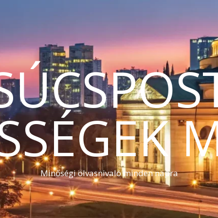
SÚCSPOS
SSÉGEK 
Minőségi olvasnivaló minden napra