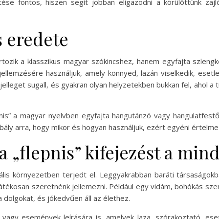
tése fontos, hiszen segít jobban eligazodni a körülöttünk zaj
s eredete
rtozik a klasszikus magyar szókincshez, hanem egyfajta szlengk
llemzésére használjuk, amely könnyed, lazán viselkedik, esetle
jelleget sugall, és gyakran olyan helyzetekben bukkan fel, ahol a 
pnis” a magyar nyelvben egyfajta hangutánzó vagy hangulatfestő 
bály arra, hogy mikor és hogyan használjuk, ezért egyéni értelme
a „flepnis” kifejezést a mi
mális környezetben terjedt el. Leggyakrabban baráti társaságok
játékosan szeretnénk jellemezni. Például egy vidám, bohókás sze
 dolgokat, és jókedvűen áll az élethez.
 vagy események leírására is, amelyek laza, szórakoztató, esetl