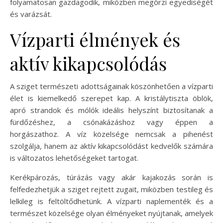
folyamatosan gazdagodik, miközben megőrzi egyediségét
és varázsát.
Vízparti élmények és
aktív kikapcsolódás
A sziget természeti adottságainak köszönhetően a vízparti
élet is kiemelkedő szerepet kap. A kristálytiszta öblök,
apró strandok és mólók ideális helyszínt biztosítanak a
fürdőzéshez, a csónakázáshoz vagy éppen a
horgászathoz. A víz közelsége nemcsak a pihenést
szolgálja, hanem az aktív kikapcsolódást kedvelők számára
is változatos lehetőségeket tartogat.
Kerékpározás, túrázás vagy akár kajakozás során is
felfedezhetjük a sziget rejtett zugait, miközben testileg és
lelkileg is feltöltődhetünk. A vízparti naplementék és a
természet közelsége olyan élményeket nyújtanak, amelyek