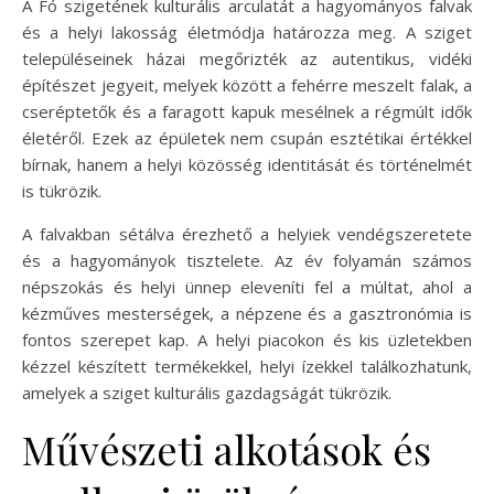
A Fó szigetének kulturális arculatát a hagyományos falvak
és a helyi lakosság életmódja határozza meg. A sziget
településeinek házai megőrizték az autentikus, vidéki
építészet jegyeit, melyek között a fehérre meszelt falak, a
cseréptetők és a faragott kapuk mesélnek a régmúlt idők
életéről. Ezek az épületek nem csupán esztétikai értékkel
bírnak, hanem a helyi közösség identitását és történelmét
is tükrözik.
A falvakban sétálva érezhető a helyiek vendégszeretete
és a hagyományok tisztelete. Az év folyamán számos
népszokás és helyi ünnep eleveníti fel a múltat, ahol a
kézműves mesterségek, a népzene és a gasztronómia is
fontos szerepet kap. A helyi piacokon és kis üzletekben
kézzel készített termékekkel, helyi ízekkel találkozhatunk,
amelyek a sziget kulturális gazdagságát tükrözik.
Művészeti alkotások és