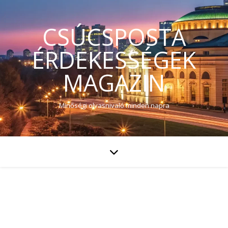
CSÚCSPOSTA
ÉRDEKESSÉGEK
MAGAZIN
Minőségi olvasnivaló minden napra