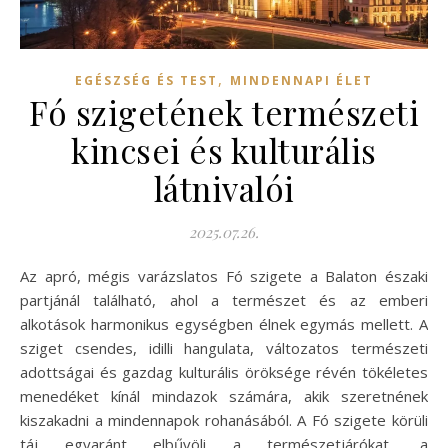
,
EGÉSZSÉG ÉS TEST
MINDENNAPI ÉLET
Fó szigetének természeti
kincsei és kulturális
látnivalói
2025.07.26.
Az apró, mégis varázslatos Fó szigete a Balaton északi
partjánál található, ahol a természet és az emberi
alkotások harmonikus egységben élnek egymás mellett. A
sziget csendes, idilli hangulata, változatos természeti
adottságai és gazdag kulturális öröksége révén tökéletes
menedéket kínál mindazok számára, akik szeretnének
kiszakadni a mindennapok rohanásából. A Fó szigete körüli
táj egyaránt elbűvöli a természetjárókat, a