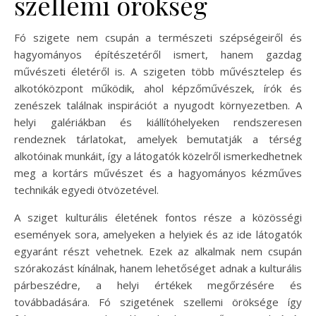
szellemi örökség
Fó szigete nem csupán a természeti szépségeiről és
hagyományos építészetéről ismert, hanem gazdag
művészeti életéről is. A szigeten több művésztelep és
alkotóközpont működik, ahol képzőművészek, írók és
zenészek találnak inspirációt a nyugodt környezetben. A
helyi galériákban és kiállítóhelyeken rendszeresen
rendeznek tárlatokat, amelyek bemutatják a térség
alkotóinak munkáit, így a látogatók közelről ismerkedhetnek
meg a kortárs művészet és a hagyományos kézműves
technikák egyedi ötvözetével.
A sziget kulturális életének fontos része a közösségi
események sora, amelyeken a helyiek és az ide látogatók
egyaránt részt vehetnek. Ezek az alkalmak nem csupán
szórakozást kínálnak, hanem lehetőséget adnak a kulturális
párbeszédre, a helyi értékek megőrzésére és
továbbadására. Fó szigetének szellemi öröksége így