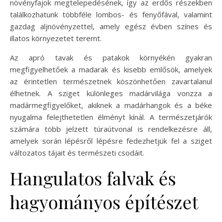
növényfajok megtelepedésének, így az erdős részekben
találkozhatunk többféle lombos- és fenyőfával, valamint
gazdag aljnövényzettel, amely egész évben színes és
illatos környezetet teremt.
Az apró tavak és patakok környékén gyakran
megfigyelhetőek a madarak és kisebb emlősök, amelyek
az érintetlen természetnek köszönhetően zavartalanul
élhetnek. A sziget különleges madárvilága vonzza a
madármegfigyelőket, akiknek a madárhangok és a béke
nyugalma felejthetetlen élményt kínál. A természetjárók
számára több jelzett túraútvonal is rendelkezésre áll,
amelyek során lépésről lépésre fedezhetjük fel a sziget
változatos tájait és természeti csodáit.
Hangulatos falvak és
hagyományos építészet