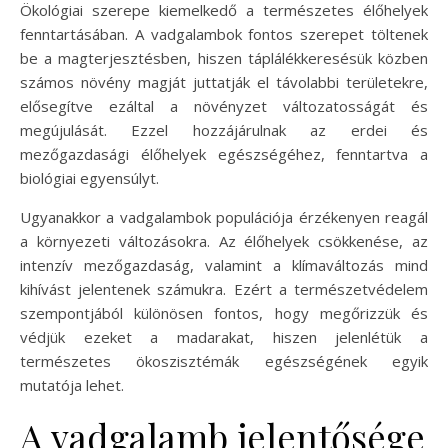
Ökológiai szerepe kiemelkedő a természetes élőhelyek
fenntartásában. A vadgalambok fontos szerepet töltenek
be a magterjesztésben, hiszen táplálékkeresésük közben
számos növény magját juttatják el távolabbi területekre,
elősegítve ezáltal a növényzet változatosságát és
megújulását. Ezzel hozzájárulnak az erdei és
mezőgazdasági élőhelyek egészségéhez, fenntartva a
biológiai egyensúlyt.
Ugyanakkor a vadgalambok populációja érzékenyen reagál
a környezeti változásokra. Az élőhelyek csökkenése, az
intenzív mezőgazdaság, valamint a klímaváltozás mind
kihívást jelentenek számukra. Ezért a természetvédelem
szempontjából különösen fontos, hogy megőrizzük és
védjük ezeket a madarakat, hiszen jelenlétük a
természetes ökoszisztémák egészségének egyik
mutatója lehet.
A vadgalamb jelentősége