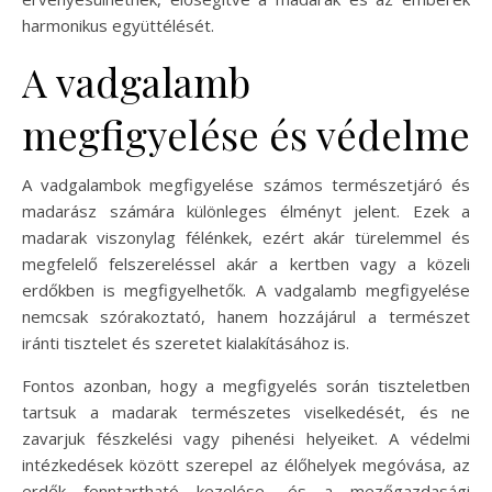
harmonikus együttélését.
A vadgalamb
megfigyelése és védelme
A vadgalambok megfigyelése számos természetjáró és
madarász számára különleges élményt jelent. Ezek a
madarak viszonylag félénkek, ezért akár türelemmel és
megfelelő felszereléssel akár a kertben vagy a közeli
erdőkben is megfigyelhetők. A vadgalamb megfigyelése
nemcsak szórakoztató, hanem hozzájárul a természet
iránti tisztelet és szeretet kialakításához is.
Fontos azonban, hogy a megfigyelés során tiszteletben
tartsuk a madarak természetes viselkedését, és ne
zavarjuk fészkelési vagy pihenési helyeiket. A védelmi
intézkedések között szerepel az élőhelyek megóvása, az
erdők fenntartható kezelése, és a mezőgazdasági