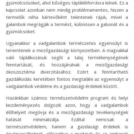
gyümölcsösöket, ahol bőséges táplálékforrásra lelnek. Ez a
kapcsolat azonban nem mindig problémamentes, hiszen a
termelők néha kártevőként tekintenek rájuk, mivel a
galambok megrágják a termést, különösen a gabonát és a
gyümölcsöket.
Ugyanakkor a vadgalambok természetes egyensúlyt is
teremtenek a mezőgazdasági környezetben. A magvakkal
való táplálkozásuk segíti a talaj termékenységének
fenntartását, és hozzájárulnak a mezőgazdasági
ökoszisztéma diverzitásához. Ezért a fenntartható
gazdálkodás keretében fontos megtalálni az egyensúlyt a
vadgalambok védelme és a gazdasági érdekek között.
Hazánkban számos természetvédelmi program és helyi
kezdeményezés dolgozik azon, hogy a vadgalambok
élőhelyeit megóvja és a mezőgazdasági tevékenységek
hatását minimalizálja. Ezáltal nemcsak a
természetvédelem, hanem a gazdasági érdekek is
érvényesülhetnek, elősegítve a madarak és az emberek