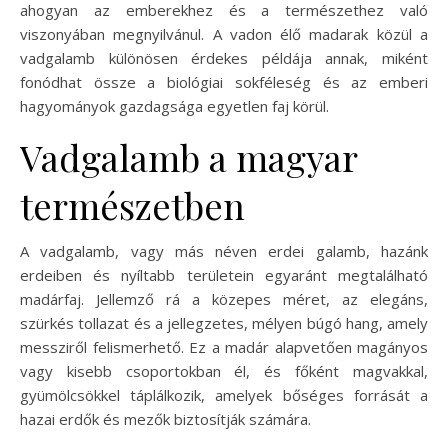
ahogyan az emberekhez és a természethez való
viszonyában megnyilvánul. A vadon élő madarak közül a
vadgalamb különösen érdekes példája annak, miként
fonódhat össze a biológiai sokféleség és az emberi
hagyományok gazdagsága egyetlen faj körül.
Vadgalamb a magyar
természetben
A vadgalamb, vagy más néven erdei galamb, hazánk
erdeiben és nyíltabb területein egyaránt megtalálható
madárfaj. Jellemző rá a közepes méret, az elegáns,
szürkés tollazat és a jellegzetes, mélyen búgó hang, amely
messziről felismerhető. Ez a madár alapvetően magányos
vagy kisebb csoportokban él, és főként magvakkal,
gyümölcsökkel táplálkozik, amelyek bőséges forrását a
hazai erdők és mezők biztosítják számára.