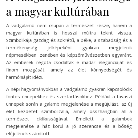
a magyar kultúrában
A vadgalamb nem csupán a természet része, hanem a
magyar kultúrában is hosszú múltra tekint vissza.
Szimbolikája gazdag és sokrétű, a béke, a szabadság és a
termékenység jelképeként gyakran megjelenik
népmesékben, zenében és képzőművészetben egyaránt.
Az emberek régóta csodálták e madár eleganciáját és
finom mozgását, amely az élet könnyedségét és
harmóniáját idézi.
A népi hagyományokban a vadgalamb gyakran kapcsolódik
fontos ünnepekhez és szertartásokhoz. Például a tavaszi
ünnepek során a galamb megjelenése a megújulást, az új
élet kezdetét szimbolizálja, amely összhangban áll a
természet ciklikusságával. Emellett a galambok
megjelenése a ház körül a jó szerencse és a bőség
előjelének számított.