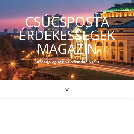
CSÚCSPOSTA
ÉRDEKESSÉGEK
MAGAZIN
Minőségi olvasnivaló minden napra