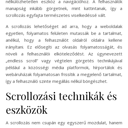
nélkülözhetetlen eszköz a navigációhoz. A felhasználók
manapság inkább görgetnek, mint kattintanak, így a
scrollozás egyfajta természetes viselkedéssé vált.
A scrollozás lehetőséget ad arra, hogy a weboldalak
egyetlen, folyamatos felületen mutassák be a tartalmat,
anélkül, hogy a felhasználót oldalról oldalra kellene
irányítani. Ez elősegíti az olvasás folyamatosságát, és
növeli a felhasználói elköteleződést. Az úgynevezett
„endless scroll” vagy végtelen görgetés technikájával
például a közösségi média platformok, hírportálok és
webáruházak folyamatosan frissítik a megjelenő tartalmat,
így a felhasználó szinte megállás nélkül böngészhet.
Scrollozási technikák és
eszközök
A scrollozás nem csupán egy egyszerű mozdulat, hanem