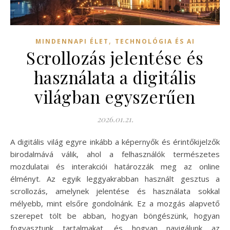
,
MINDENNAPI ÉLET
TECHNOLÓGIA ÉS AI
Scrollozás jelentése és
használata a digitális
világban egyszerűen
2026.01.21.
A digitális világ egyre inkább a képernyők és érintőkijelzők
birodalmává válik, ahol a felhasználók természetes
mozdulatai és interakciói határozzák meg az online
élményt. Az egyik leggyakrabban használt gesztus a
scrollozás, amelynek jelentése és használata sokkal
mélyebb, mint elsőre gondolnánk. Ez a mozgás alapvető
szerepet tölt be abban, hogyan böngészünk, hogyan
fogyasztunk tartalmakat, és hogyan navigálunk az