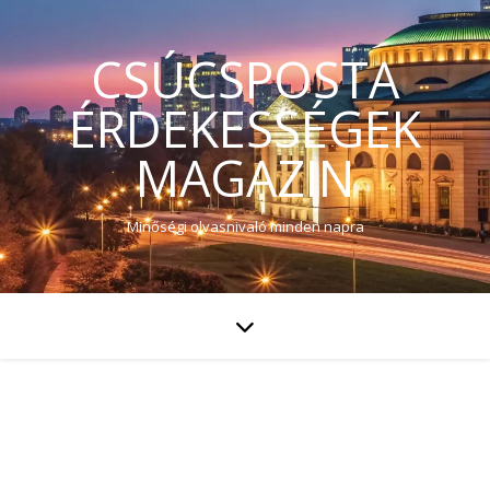
CSÚCSPOSTA
ÉRDEKESSÉGEK
MAGAZIN
Minőségi olvasnivaló minden napra