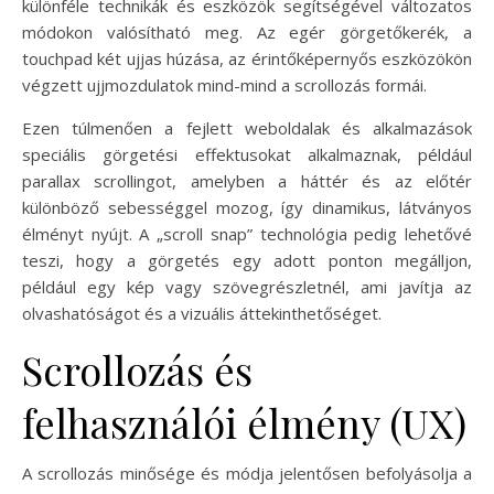
különféle technikák és eszközök segítségével változatos
módokon valósítható meg. Az egér görgetőkerék, a
touchpad két ujjas húzása, az érintőképernyős eszközökön
végzett ujjmozdulatok mind-mind a scrollozás formái.
Ezen túlmenően a fejlett weboldalak és alkalmazások
speciális görgetési effektusokat alkalmaznak, például
parallax scrollingot, amelyben a háttér és az előtér
különböző sebességgel mozog, így dinamikus, látványos
élményt nyújt. A „scroll snap” technológia pedig lehetővé
teszi, hogy a görgetés egy adott ponton megálljon,
például egy kép vagy szövegrészletnél, ami javítja az
olvashatóságot és a vizuális áttekinthetőséget.
Scrollozás és
felhasználói élmény (UX)
A scrollozás minősége és módja jelentősen befolyásolja a