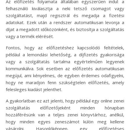
Az előfizetés folyamata általában egyszerűen indul: a
felhasználó kiválasztja a neki tetsző csomagot vagy
szolgáltatást, majd regisztrál és megadja a fizetési
adatokat. Ezek után a rendszer automatikusan levonja a
díjat a megadott időközönként, és biztosítja a szolgáltatás
vagy a termék elérését.
Fontos, hogy az előfizetéshez kapcsolódó feltételek,
például a lemondási lehetőség, a díjfizetés gyakorisága
vagy a szolgáltatás tartalma egyértelműen legyenek
kommunikálva. Sok esetben az előfizetés automatikusan
megújul, ami kényelmes, de egyben érdemes odafigyelni,
hogy ne maradjon fenn szükségtelen előfizetés, amely
felesleges kiadást jelenthet.
A gyakorlatban ez azt jelenti, hogy például egy online zenei
szolgáltatás előfizetőjeként minden hónapban
hozzáférésünk van a teljes zenei könyvtárhoz, anélkül,
hogy minden egyes zeneszámot külön meg kellene
vásárolni. Hasonlóképpen, egy előfizetéses