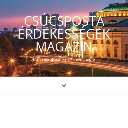
CSÚCSPOSTA
ÉRDEKESSÉGEK
MAGAZIN
Minőségi olvasnivaló minden napra