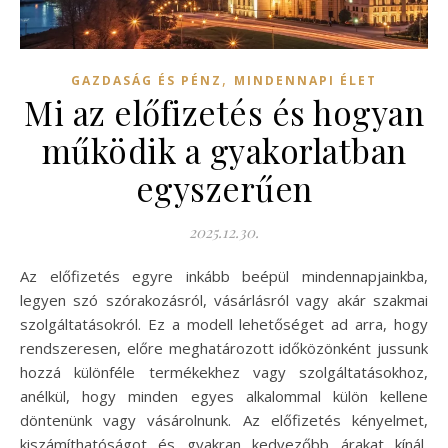
,
GAZDASÁG ÉS PÉNZ
MINDENNAPI ÉLET
Mi az előfizetés és hogyan
működik a gyakorlatban
egyszerűen
2025.12.30.
Az előfizetés egyre inkább beépül mindennapjainkba,
legyen szó szórakozásról, vásárlásról vagy akár szakmai
szolgáltatásokról. Ez a modell lehetőséget ad arra, hogy
rendszeresen, előre meghatározott időközönként jussunk
hozzá különféle termékekhez vagy szolgáltatásokhoz,
anélkül, hogy minden egyes alkalommal külön kellene
döntenünk vagy vásárolnunk. Az előfizetés kényelmet,
kiszámíthatóságot és gyakran kedvezőbb árakat kínál,