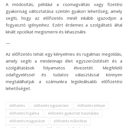
A módosítás, például a csomagváltás vagy fizetési
gyakoriság változtatása szintén gyakori lehetőség, amely
segíti, hogy az előfizetés minél inkább igazodjon a
fogyasztó igényeihez. Ezért érdemes a szolgáltató által
kínált opciókat megismerni és kihasználni.
—
Az előfizetés tehát egy kényelmes és rugalmas megoldás,
amely segíti a mindennapi élet egyszerűsítését és a
szolgáltatások folyamatos élvezetét. Megfelelő
odafigyeléssel és tudatos választással könnyen
megtalálhatjuk a számunkra legideálisabb előfizetési
lehetőséget.
előfizetés
előfizetés egyszerűen
előfizetés előnyei
előfizetés fogalma
előfizetés gyakorlati használata
előfizetés magyarázat
előfizetés működése