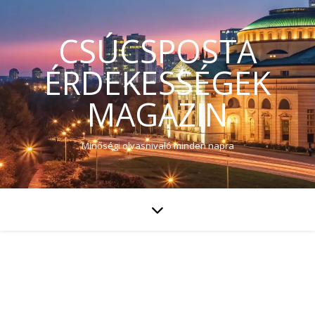
CSÚCSPOSTA
ÉRDEKESSÉGEK
MAGAZIN
Minőségi olvasnivaló minden napra