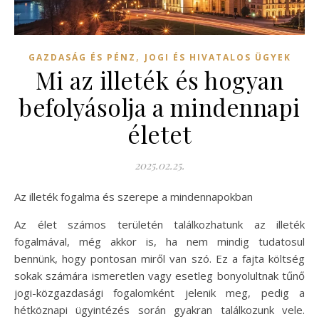
,
GAZDASÁG ÉS PÉNZ
JOGI ÉS HIVATALOS ÜGYEK
Mi az illeték és hogyan
befolyásolja a mindennapi
életet
2025.02.25.
Az illeték fogalma és szerepe a mindennapokban
Az élet számos területén találkozhatunk az illeték
fogalmával, még akkor is, ha nem mindig tudatosul
bennünk, hogy pontosan miről van szó. Ez a fajta költség
sokak számára ismeretlen vagy esetleg bonyolultnak tűnő
jogi-közgazdasági fogalomként jelenik meg, pedig a
hétköznapi ügyintézés során gyakran találkozunk vele.