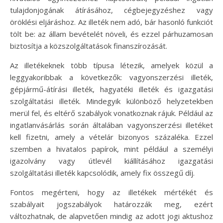
tulajdonjogának átírásához, cégbejegyzéshez vagy
öröklési eljáráshoz. Az illeték nem adó, bár hasonló funkciót
tölt be: az állam bevételét növeli, és ezzel párhuzamosan
biztosítja a közszolgáltatások finanszírozását.
Az illetékeknek több típusa létezik, amelyek közül a
leggyakoribbak a következők: vagyonszerzési illeték,
gépjármű-átírási illeték, hagyatéki illeték és igazgatási
szolgáltatási illeték. Mindegyik különböző helyzetekben
merül fel, és eltérő szabályok vonatkoznak rájuk. Például az
ingatlanvásárlás során általában vagyonszerzési illetéket
kell fizetni, amely a vételár bizonyos százaléka. Ezzel
szemben a hivatalos papírok, mint például a személyi
igazolvány vagy útlevél kiállításához igazgatási
szolgáltatási illeték kapcsolódik, amely fix összegű díj.
Fontos megérteni, hogy az illetékek mértékét és
szabályait jogszabályok határozzák meg, ezért
változhatnak, de alapvetően mindig az adott jogi aktushoz