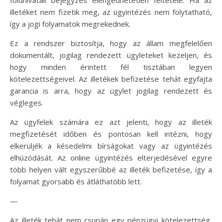
földhivatali bejegyzés elengedhetetlen feltétele. Ha az
illetéket nem fizetik meg, az ügyintézés nem folytatható,
így a jogi folyamatok megrekednek.
Ez a rendszer biztosítja, hogy az állam megfelelően
dokumentált, jogilag rendezett ügyleteket kezeljen, és
hogy minden érintett fél tisztában legyen
kötelezettségeivel. Az illetékek befizetése tehát egyfajta
garancia is arra, hogy az ügylet jogilag rendezett és
végleges.
Az ügyfelek számára ez azt jelenti, hogy az illeték
megfizetését időben és pontosan kell intézni, hogy
elkerüljék a késedelmi bírságokat vagy az ügyintézés
elhúzódását. Az online ügyintézés elterjedésével egyre
több helyen vált egyszerűbbé az illeték befizetése, így a
folyamat gyorsabb és átláthatóbb lett.
—
Az illeték tehát nem csupán egy pénzügyi kötelezettség,