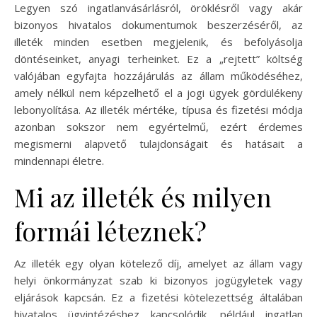
Legyen szó ingatlanvásárlásról, öröklésről vagy akár
bizonyos hivatalos dokumentumok beszerzéséről, az
illeték minden esetben megjelenik, és befolyásolja
döntéseinket, anyagi terheinket. Ez a „rejtett” költség
valójában egyfajta hozzájárulás az állam működéséhez,
amely nélkül nem képzelhető el a jogi ügyek gördülékeny
lebonyolítása. Az illeték mértéke, típusa és fizetési módja
azonban sokszor nem egyértelmű, ezért érdemes
megismerni alapvető tulajdonságait és hatásait a
mindennapi életre.
Mi az illeték és milyen
formái léteznek?
Az illeték egy olyan kötelező díj, amelyet az állam vagy
helyi önkormányzat szab ki bizonyos jogügyletek vagy
eljárások kapcsán. Ez a fizetési kötelezettség általában
hivatalos ügyintézéshez kapcsolódik, például ingatlan