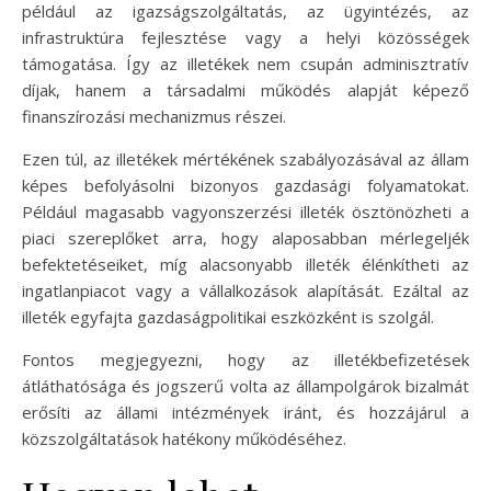
például az igazságszolgáltatás, az ügyintézés, az
infrastruktúra fejlesztése vagy a helyi közösségek
támogatása. Így az illetékek nem csupán adminisztratív
díjak, hanem a társadalmi működés alapját képező
finanszírozási mechanizmus részei.
Ezen túl, az illetékek mértékének szabályozásával az állam
képes befolyásolni bizonyos gazdasági folyamatokat.
Például magasabb vagyonszerzési illeték ösztönözheti a
piaci szereplőket arra, hogy alaposabban mérlegeljék
befektetéseiket, míg alacsonyabb illeték élénkítheti az
ingatlanpiacot vagy a vállalkozások alapítását. Ezáltal az
illeték egyfajta gazdaságpolitikai eszközként is szolgál.
Fontos megjegyezni, hogy az illetékbefizetések
átláthatósága és jogszerű volta az állampolgárok bizalmát
erősíti az állami intézmények iránt, és hozzájárul a
közszolgáltatások hatékony működéséhez.