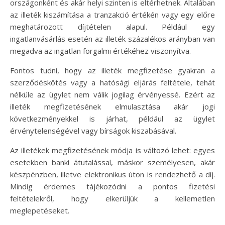
országonként és akár helyi szinten is eltérhetnek. Általában
az illeték kiszámítása a tranzakció értékén vagy egy előre
meghatározott díjtételen alapul. Például egy
ingatlanvásárlás esetén az illeték százalékos arányban van
megadva az ingatlan forgalmi értékéhez viszonyítva.
Fontos tudni, hogy az illeték megfizetése gyakran a
szerződéskötés vagy a hatósági eljárás feltétele, tehát
nélküle az ügylet nem válik jogilag érvényessé. Ezért az
illeték megfizetésének elmulasztása akár jogi
következményekkel is járhat, például az ügylet
érvénytelenségével vagy bírságok kiszabásával.
Az illetékek megfizetésének módja is változó lehet: egyes
esetekben banki átutalással, máskor személyesen, akár
készpénzben, illetve elektronikus úton is rendezhető a díj.
Mindig érdemes tájékozódni a pontos fizetési
feltételekről, hogy elkerüljük a kellemetlen
meglepetéseket.