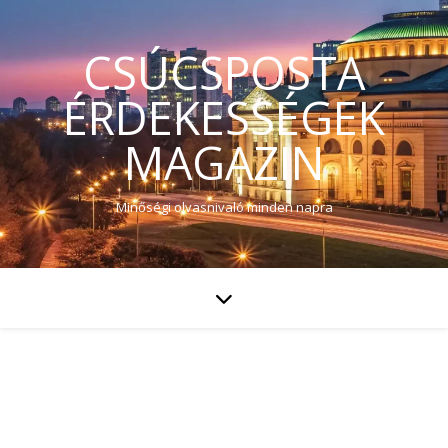
CSÚCSPOSTA
ÉRDEKESSÉGEK
MAGAZIN
Minőségi olvasnivaló minden napra