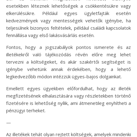
esetekben léteznek lehetőségek a csökkentésükre vagy
elkerülésükre. Például egyes ügyletfajták esetén
kedvezmények vagy mentességek vehetők igénybe, ha
teljesülnek bizonyos feltételek, például családi kapcsolatok
fennállása vagy első lakásvásárlás esetén.
Fontos, hogy a jogszabályok pontos ismerete és az
illetékekről való tájékozódás révén előre meg lehet
tervezni a költségeket, és akár szakértői segítséget is
igénybe vehetünk annak érdekében, hogy a lehető
legkedvezőbb módon intézzük ügyes-bajos dolgainkat.
Emellett egyes ügyekben előfordulhat, hogy az illeték
megfizetésének elhalasztására vagy részletekben történő
fizetésére is lehetőség nyílik, ami átmenetileg enyhítheti a
pénzügyi terheket.
—
Az illetékek tehát olyan rejtett költségek, amelyek mindenki