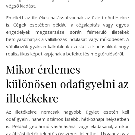
végső kiadást.
Emellett az illetékek hatással vannak az üzleti döntésekre
is. Cégek esetében például a cégalapítás vagy egyes
engedélyek megszerzése során felmerülő illetékek
befolyásolhatják a vállalkozás indulását vagy működését. A
vállalkozók gyakran kalkulálnak ezekkel a kiadásokkal, hogy
realisztikus képet kapjanak a befektetés megtérüléséről.
Mikor érdemes
különösen odafigyelni az
illetékekre
Az illetékekre nemcsak nagyobb ügylet esetén kell
odafigyelni, hanem számos kisebb, hétköznapi helyzetben
is. Például gépjármű vásárlásánál vagy eladásánál, amikor
az átírási illeték jelentős összeget jelenthet. Ugyanez igaz