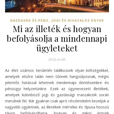
,
GAZDASÁG ÉS PÉNZ
JOGI ÉS HIVATALOS ÜGYEK
Mi az illeték és hogyan
befolyásolja a mindennapi
ügyleteket
2025.11.06.
Az élet számos területén találkozunk olyan költségekkel,
amelyek elsőre talán nem tűnnek hangsúlyosnak, mégis
jelentős hatással lehetnek mindennapi döntéseinkre és
pénzügyi helyzetünkre. Ezek az úgynevezett illetékek,
amelyek különböző jogi és gazdasági tranzakciók során
merülnek fel. Bár gyakran csak apró részleteként kezeljük a
nagyobb ügyletnek, az illetékek mértéke és típusa hosszú
távon befolyásolhatja, hogyan és mikor kötünk