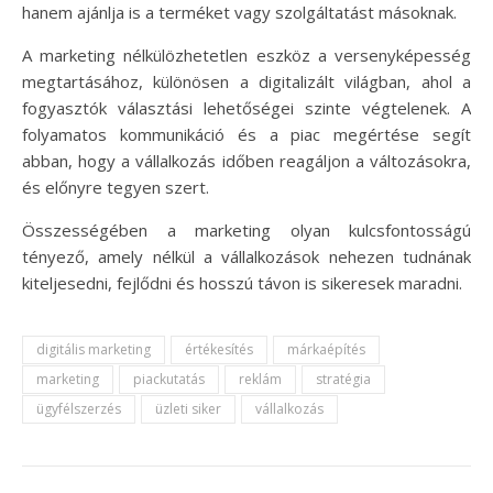
hanem ajánlja is a terméket vagy szolgáltatást másoknak.
A marketing nélkülözhetetlen eszköz a versenyképesség
megtartásához, különösen a digitalizált világban, ahol a
fogyasztók választási lehetőségei szinte végtelenek. A
folyamatos kommunikáció és a piac megértése segít
abban, hogy a vállalkozás időben reagáljon a változásokra,
és előnyre tegyen szert.
Összességében a marketing olyan kulcsfontosságú
tényező, amely nélkül a vállalkozások nehezen tudnának
kiteljesedni, fejlődni és hosszú távon is sikeresek maradni.
digitális marketing
értékesítés
márkaépítés
marketing
piackutatás
reklám
stratégia
ügyfélszerzés
üzleti siker
vállalkozás