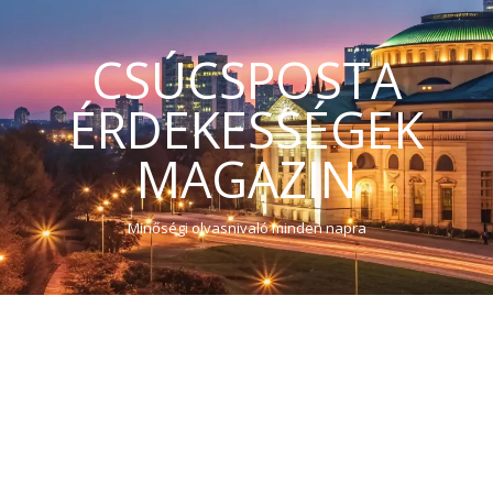
CSÚCSPOSTA
ÉRDEKESSÉGEK
MAGAZIN
Minőségi olvasnivaló minden napra