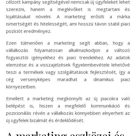
célzott kampány segítségével nemcsak új ügyfeleket lehet
szerezni, hanem a meglévőket is megtartani és
lojalitásukat növelni. A marketing erősíti a márka
ismertségét és hitelességét, ami hosszú távon stabil piaci
pozíciót eredményez.
Ezen túlmenően a marketing segít abban, hogy a
vállalkozás folyamatosan alkalmazkodjon a változó
fogyasztói igényekhez és piaci trendekhez. Az adatok
elemzése és a visszajelzések figyelembevétele lehetővé
teszi a termékek vagy szolgáltatások fejlesztését, így a
cég versenyképes maradhat a dinamikus piaci
környezetben.
Emellett a marketing megkönnyíti az új piacokra való
belépést is, hiszen a megfelelő kommunikáció és
pozicionálás révén a vállalkozás könnyebben elnyerheti az
új ügyfelek bizalmát és érdeklődését.
A marketing eszközei és