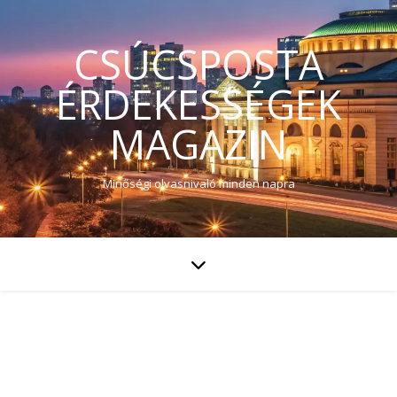
CSÚCSPOSTA
ÉRDEKESSÉGEK
MAGAZIN
Minőségi olvasnivaló minden napra