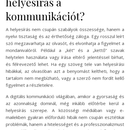
helyesírás a
kommunikációt?
A helyesírás nem csupán szabályok összessége, hanem a
nyelvi tisztaság és az érthetőség záloga. Egy rosszul leírt
szó megzavarhatja az olvasót, és elvonhatja a figyelmet a
mondanivalóról. Például a „két” és a „kettő” szavak
helytelen használata vagy írása eltérő jelentéssel bírhat,
és félrevezető lehet. Ha egy szöveg tele van helyesírási
hibákkal, az olvasóban azt a benyomást keltheti, hogy a
tartalom nem megbízható, vagy a szerző nem fordít kellő
figyelmet a részletekre.
A digitális kommunikáció világában, amikor a gyorsaság és
az azonnaliság dominál, még inkább előtérbe kerül a
helyesírás szerepe. A közösségi médiában vagy e-
mailekben gyakran előforduló hibák nem csupán esztétikai
problémák, hanem a hitelességet és a professzionalizmust