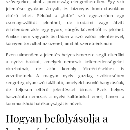
szövegekre, ahol a pontosság elengedhetetlen. Egy szó
jelentése gyakran árnyalt, és bizonyos kontextusokban
eltérő lehet. Például a „futár” szó egyszerűen egy
csomagszállítót jelenthet, de irodalmi vagy átvitt
értelemben akár egy gyors, sürgős közvetítőt is jelölhet.
Amikor nem vagyunk tisztában a szó valódi jelentésével,
könnyen torzulhat az üzenet, amit át szeretnénk adni.
Ezen túlmenően a jelentés helyes ismerete segít elkerülni
a nyelvi bakikat, amelyek nemcsak kellemetlenségeket
okozhatnak, de akár komoly félreértésekhez is
vezethetnek. A magyar nyelv gazdag szókincsében
rengeteg olyan szó található, amelyek hasonló hangzásúak,
de teljesen eltérő jelentéssel bírnak. Ezek helyes
használata nemcsak a nyelvi kultúránkat emeli, hanem a
kommunikáció hatékonyságát is növeli.
Hogyan befolyásolja a