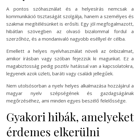
A pontos szóhasználat és a helyesírás nemcsak a
kommunikáció tisztaságát szolgálja, hanem a személyes és
szakmai megítélésünket is erősíti. Egy jól megfogalmazott,
hibátlan szövegben az olvasó bizalommal fordul a
szerzőhöz, és a mondanivaló nagyobb eséllyel ér célba.
Emellett a helyes nyelvhasználat növeli az önbizalmat,
amikor írásban vagy szóban fejezzük ki magunkat. Ez a
magabiztosság pedig pozitív hatással van a kapcsolatokra,
legyenek azok üzleti, baráti vagy családi jellegűek.
Nem utolsósorban a nyelv helyes alkalmazása hozzájárul a
magyar nyelv szépségének és gazdagságának
megőrzéséhez, ami minden egyes beszélő felelőssége.
Gyakori hibák, amelyeket
érdemes elkerülni