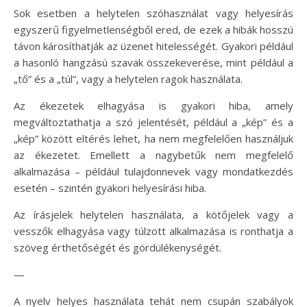
Sok esetben a helytelen szóhasználat vagy helyesírás
egyszerű figyelmetlenségből ered, de ezek a hibák hosszú
távon károsíthatják az üzenet hitelességét. Gyakori például
a hasonló hangzású szavak összekeverése, mint például a
„tő” és a „túl”, vagy a helytelen ragok használata.
Az ékezetek elhagyása is gyakori hiba, amely
megváltoztathatja a szó jelentését, például a „kép” és a
„kép” között eltérés lehet, ha nem megfelelően használjuk
az ékezetet. Emellett a nagybetűk nem megfelelő
alkalmazása – például tulajdonnevek vagy mondatkezdés
esetén – szintén gyakori helyesírási hiba.
Az írásjelek helytelen használata, a kötőjelek vagy a
vesszők elhagyása vagy túlzott alkalmazása is ronthatja a
szöveg érthetőségét és gördülékenységét.
—
A nyelv helyes használata tehát nem csupán szabályok