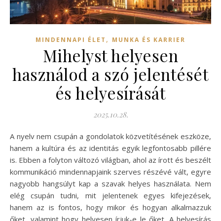
,
MINDENNAPI ÉLET
MUNKA ÉS KARRIER
Mihelyst helyesen
használod a szó jelentését
és helyesírását
2025.10.28.
A nyelv nem csupán a gondolatok közvetítésének eszköze,
hanem a kultúra és az identitás egyik legfontosabb pillére
is. Ebben a folyton változó világban, ahol az írott és beszélt
kommunikáció mindennapjaink szerves részévé vált, egyre
nagyobb hangsúlyt kap a szavak helyes használata. Nem
elég csupán tudni, mit jelentenek egyes kifejezések,
hanem az is fontos, hogy mikor és hogyan alkalmazzuk
őket, valamint hogy helyesen írjuk-e le őket. A helyesírás