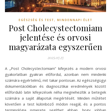
,
EGÉSZSÉG ÉS TEST
MINDENNAPI ÉLET
Post Cholecystectomiam
jelentése és orvosi
magyarázata egyszerűen
2025.07.27.
A „Post Cholecystectomiam” kifejezés a modern orvosi
gyakorlatban gyakran előfordul, azonban nem mindenki
számára egyértelmű, mit takar pontosan. Az egészségügyi
dokumentációkban és diagnosztikai eredmények között
előforduló latin kifejezések néha megnehezítik a betegek
számára a saját állapotuk megértését. Minden műtétet
követően a test különböző módon reagál, és a pontos
terminológia ismerete segíthet abban, hogy jobban