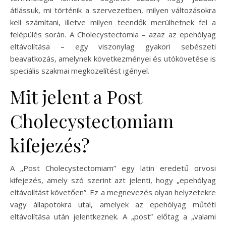
átlássuk, mi történik a szervezetben, milyen változásokra
kell számítani, illetve milyen teendők merülhetnek fel a
felépülés során. A Cholecystectomia – azaz az epehólyag
eltávolítása – egy viszonylag gyakori sebészeti
beavatkozás, amelynek következményei és utókövetése is
speciális szakmai megközelítést igényel.
Mit jelent a Post
Cholecystectomiam
kifejezés?
A „Post Cholecystectomiam” egy latin eredetű orvosi
kifejezés, amely szó szerint azt jelenti, hogy „epehólyag
eltávolítást követően”. Ez a megnevezés olyan helyzetekre
vagy állapotokra utal, amelyek az epehólyag műtéti
eltávolítása után jelentkeznek. A „post” előtag a „valami