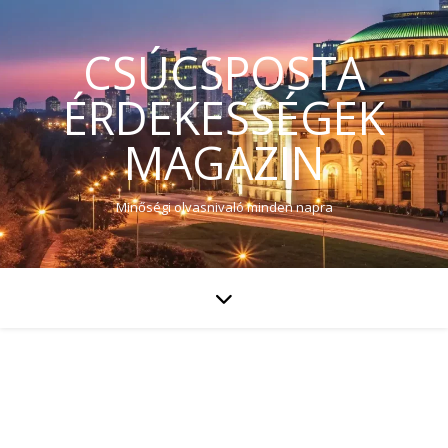
CSÚCSPOSTA
ÉRDEKESSÉGEK
MAGAZIN
Minőségi olvasnivaló minden napra