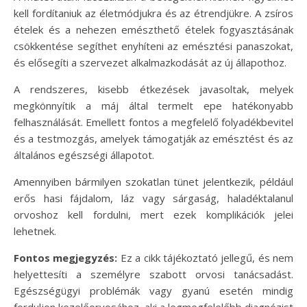
kell fordítaniuk az életmódjukra és az étrendjükre. A zsíros
ételek és a nehezen emészthető ételek fogyasztásának
csökkentése segíthet enyhíteni az emésztési panaszokat,
és elősegíti a szervezet alkalmazkodását az új állapothoz.
A rendszeres, kisebb étkezések javasoltak, melyek
megkönnyítik a máj által termelt epe hatékonyabb
felhasználását. Emellett fontos a megfelelő folyadékbevitel
és a testmozgás, amelyek támogatják az emésztést és az
általános egészségi állapotot.
Amennyiben bármilyen szokatlan tünet jelentkezik, például
erős hasi fájdalom, láz vagy sárgaság, haladéktalanul
orvoshoz kell fordulni, mert ezek komplikációk jelei
lehetnek.
Fontos megjegyzés:
Ez a cikk tájékoztató jellegű, és nem
helyettesíti a személyre szabott orvosi tanácsadást.
Egészségügyi problémák vagy gyanú esetén mindig