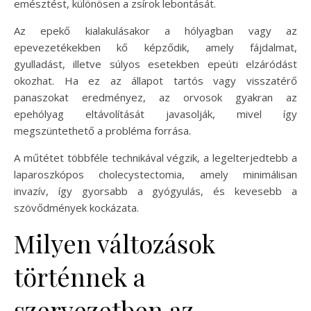
emésztést, különösen a zsírok lebontását.
Az epekő kialakulásakor a hólyagban vagy az
epevezetékekben kő képződik, amely fájdalmat,
gyulladást, illetve súlyos esetekben epeúti elzáródást
okozhat. Ha ez az állapot tartós vagy visszatérő
panaszokat eredményez, az orvosok gyakran az
epehólyag eltávolítását javasolják, mivel így
megszüntethető a probléma forrása.
A műtétet többféle technikával végzik, a legelterjedtebb a
laparoszkópos cholecystectomia, amely minimálisan
invazív, így gyorsabb a gyógyulás, és kevesebb a
szövődmények kockázata.
Milyen változások
történnek a
szervezetben az