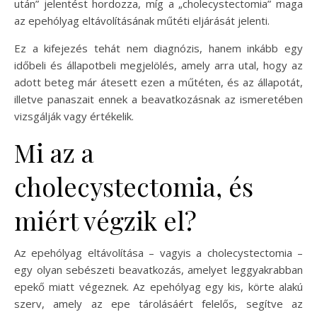
után” jelentést hordozza, míg a „cholecystectomia” maga
az epehólyag eltávolításának műtéti eljárását jelenti.
Ez a kifejezés tehát nem diagnózis, hanem inkább egy
időbeli és állapotbeli megjelölés, amely arra utal, hogy az
adott beteg már átesett ezen a műtéten, és az állapotát,
illetve panaszait ennek a beavatkozásnak az ismeretében
vizsgálják vagy értékelik.
Mi az a
cholecystectomia, és
miért végzik el?
Az epehólyag eltávolítása – vagyis a cholecystectomia –
egy olyan sebészeti beavatkozás, amelyet leggyakrabban
epekő miatt végeznek. Az epehólyag egy kis, körte alakú
szerv, amely az epe tárolásáért felelős, segítve az