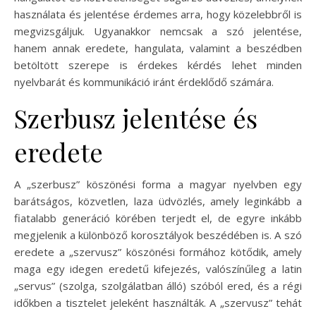
használata és jelentése érdemes arra, hogy közelebbről is
megvizsgáljuk. Ugyanakkor nemcsak a szó jelentése,
hanem annak eredete, hangulata, valamint a beszédben
betöltött szerepe is érdekes kérdés lehet minden
nyelvbarát és kommunikáció iránt érdeklődő számára.
Szerbusz jelentése és
eredete
A „szerbusz” köszönési forma a magyar nyelvben egy
barátságos, közvetlen, laza üdvözlés, amely leginkább a
fiatalabb generáció körében terjedt el, de egyre inkább
megjelenik a különböző korosztályok beszédében is. A szó
eredete a „szervusz” köszönési formához kötődik, amely
maga egy idegen eredetű kifejezés, valószínűleg a latin
„servus” (szolga, szolgálatban álló) szóból ered, és a régi
időkben a tisztelet jeleként használták. A „szervusz” tehát