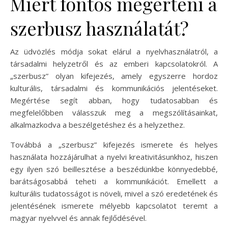
Miért fontos megérteni a
szerbusz használatát?
Az üdvözlés módja sokat elárul a nyelvhasználatról, a
társadalmi helyzetről és az emberi kapcsolatokról. A
„szerbusz” olyan kifejezés, amely egyszerre hordoz
kulturális, társadalmi és kommunikációs jelentéseket.
Megértése segít abban, hogy tudatosabban és
megfelelőbben válasszuk meg a megszólításainkat,
alkalmazkodva a beszélgetéshez és a helyzethez.
Továbbá a „szerbusz” kifejezés ismerete és helyes
használata hozzájárulhat a nyelvi kreativitásunkhoz, hiszen
egy ilyen szó beillesztése a beszédünkbe könnyedebbé,
barátságosabbá teheti a kommunikációt. Emellett a
kulturális tudatosságot is növeli, mivel a szó eredetének és
jelentésének ismerete mélyebb kapcsolatot teremt a
magyar nyelvvel és annak fejlődésével.