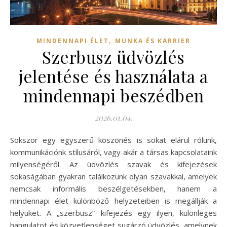
,
MINDENNAPI ÉLET
MUNKA ÉS KARRIER
Szerbusz üdvözlés
jelentése és használata a
mindennapi beszédben
2026.01.04.
Sokszor egy egyszerű köszönés is sokat elárul rólunk,
kommunikációnk stílusáról, vagy akár a társas kapcsolataink
milyenségéről. Az üdvözlés szavak és kifejezések
sokaságában gyakran találkozunk olyan szavakkal, amelyek
nemcsak informális beszélgetésekben, hanem a
mindennapi élet különböző helyzeteiben is megállják a
helyüket. A „szerbusz” kifejezés egy ilyen, különleges
hangulatot és közvetlenséget sugárzó üdvözlés, amelynek