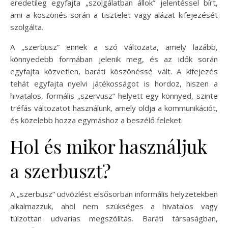
eredetileg egyfajta „szolgálatban állok” jelentéssel bírt,
ami a köszönés során a tisztelet vagy alázat kifejezését
szolgálta.
A „szerbusz” ennek a szó változata, amely lazább,
könnyedebb formában jelenik meg, és az idők során
egyfajta közvetlen, baráti köszönéssé vált. A kifejezés
tehát egyfajta nyelvi játékosságot is hordoz, hiszen a
hivatalos, formális „szervusz” helyett egy könnyed, szinte
tréfás változatot használunk, amely oldja a kommunikációt,
és közelebb hozza egymáshoz a beszélő feleket.
Hol és mikor használjuk
a szerbuszt?
A „szerbusz” üdvözlést elsősorban informális helyzetekben
alkalmazzuk, ahol nem szükséges a hivatalos vagy
túlzottan udvarias megszólítás. Baráti társaságban,