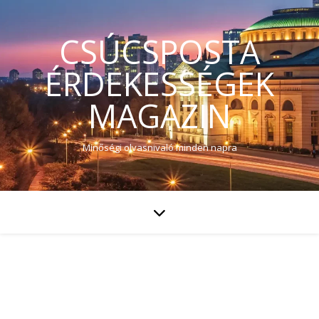
CSÚCSPOSTA
ÉRDEKESSÉGEK
MAGAZIN
Minőségi olvasnivaló minden napra