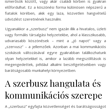
ismerősök között, vagy akár családi körben is gyakran
előfordulhat. Ez a köszönési forma különösen népszerű a
fiatalok körében, akik egy laza, közvetlen hangvételű
üdvözlést szeretnének használni.
Ugyanakkor a „szerbusz” nem igazán illik a hivatalos, üzleti
vagy formális társalgási helyzetekbe, ahol a klasszikusabb,
udvariasabb köszönések – mint a „jó napot” vagy a
„szervusz” – a jellemzőek. Azonban a mai kommunikációs
szokások változásával egyre gyakrabban találkozhatunk
olyan helyzetekkel is, amikor a lazább megszólítások is
megengedettek, például alkalmi beszélgetésekben vagy
barátságosabb munkahelyi környezetben.
A szerbusz hangulata és
kommunikációs szerepe
A „szerbusz” egyfajta közvetlenséget és barátságosságot