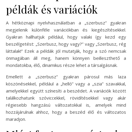
példák és variációk
A hétköznapi nyelvhasználatban a „szerbusz” gyakran
megjelenik különféle variációkban és kiegészítésekkel.
Gyakran hallhatjuk például, hogy valaki így kezd egy
beszélgetést: „Szerbusz, hogy vagy?” vagy „Szerbusz, rég
láttalak!” Ezek a példák jól mutatják, hogy a szó nemcsak
önmagában áll meg, hanem könnyen beilleszthető a
mondatokba, élő, dinamikus része lehet a társalgásnak.
Emellett a „szerbusz” gyakran párosul más laza
köszönésekkel, például a „helló” vagy a „szia” szavakkal,
amelyekkel együtt színesíti a beszédet. A variációk között
találkozhatunk szóviccekkel, rövidítésekkel vagy akár
régiesebb hangzású változatokkal is, amelyek mind
hozzájárulnak ahhoz, hogy a beszéd élő és változatos
maradjon.