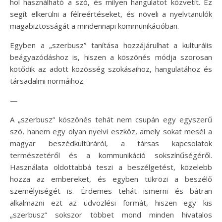
hol használható a szó, és milyen hangulatot közvetít. Ez
segít elkerülni a félreértéseket, és növeli a nyelvtanulók
magabiztosságát a mindennapi kommunikációban.
Egyben a „szerbusz” tanítása hozzájárulhat a kulturális
beágyazódáshoz is, hiszen a köszönés módja szorosan
kötődik az adott közösség szokásaihoz, hangulatához és
társadalmi normáihoz.
—
A „szerbusz” köszönés tehát nem csupán egy egyszerű
szó, hanem egy olyan nyelvi eszköz, amely sokat mesél a
magyar beszédkultúráról, a társas kapcsolatok
természetéről és a kommunikáció sokszínűségéről.
Használata oldottabbá teszi a beszélgetést, közelebb
hozza az embereket, és egyben tükrözi a beszélő
személyiségét is. Érdemes tehát ismerni és bátran
alkalmazni ezt az üdvözlési formát, hiszen egy kis
„szerbusz” sokszor többet mond minden hivatalos