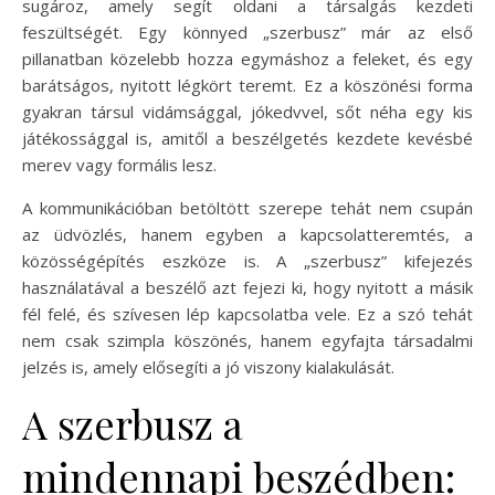
sugároz, amely segít oldani a társalgás kezdeti
feszültségét. Egy könnyed „szerbusz” már az első
pillanatban közelebb hozza egymáshoz a feleket, és egy
barátságos, nyitott légkört teremt. Ez a köszönési forma
gyakran társul vidámsággal, jókedvvel, sőt néha egy kis
játékossággal is, amitől a beszélgetés kezdete kevésbé
merev vagy formális lesz.
A kommunikációban betöltött szerepe tehát nem csupán
az üdvözlés, hanem egyben a kapcsolatteremtés, a
közösségépítés eszköze is. A „szerbusz” kifejezés
használatával a beszélő azt fejezi ki, hogy nyitott a másik
fél felé, és szívesen lép kapcsolatba vele. Ez a szó tehát
nem csak szimpla köszönés, hanem egyfajta társadalmi
jelzés is, amely elősegíti a jó viszony kialakulását.
A szerbusz a
mindennapi beszédben: