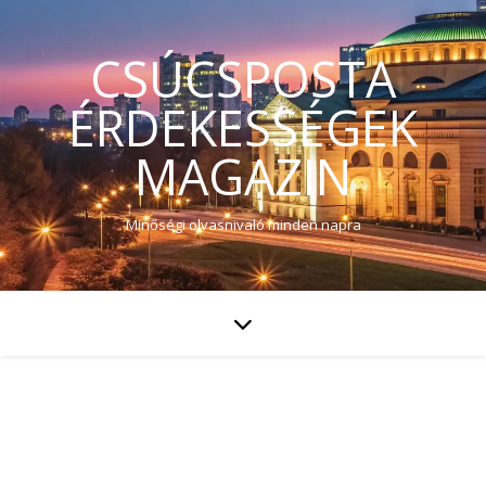
CSÚCSPOSTA
ÉRDEKESSÉGEK
MAGAZIN
Minőségi olvasnivaló minden napra