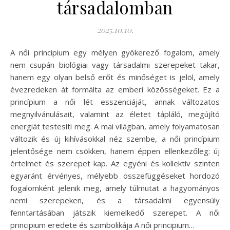
társadalomban
2025.10.10.
A női principium egy mélyen gyökerező fogalom, amely
nem csupán biológiai vagy társadalmi szerepeket takar,
hanem egy olyan belső erőt és minőséget is jelöl, amely
évezredeken át formálta az emberi közösségeket. Ez a
princípium a női lét esszenciáját, annak változatos
megnyilvánulásait, valamint az életet tápláló, megújító
energiát testesíti meg. A mai világban, amely folyamatosan
változik és új kihívásokkal néz szembe, a női princípium
jelentősége nem csökken, hanem éppen ellenkezőleg: új
értelmet és szerepet kap. Az egyéni és kollektív szinten
egyaránt érvényes, mélyebb összefüggéseket hordozó
fogalomként jelenik meg, amely túlmutat a hagyományos
nemi szerepeken, és a társadalmi egyensúly
fenntartásában játszik kiemelkedő szerepet. A női
principium eredete és szimbolikája A női principium…