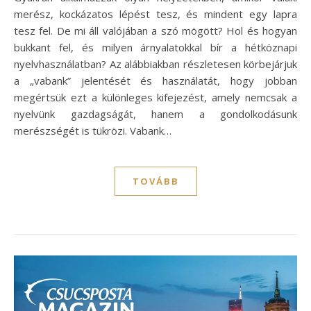
merész, kockázatos lépést tesz, és mindent egy lapra
tesz fel. De mi áll valójában a szó mögött? Hol és hogyan
bukkant fel, és milyen árnyalatokkal bír a hétköznapi
nyelvhasználatban? Az alábbiakban részletesen körbejárjuk
a „vabank” jelentését és használatát, hogy jobban
megértsük ezt a különleges kifejezést, amely nemcsak a
nyelvünk gazdagságát, hanem a gondolkodásunk
merészségét is tükrözi. Vabank…
TOVÁBB