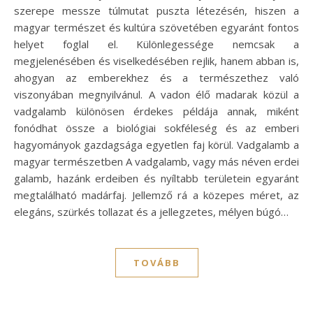
szerepe messze túlmutat puszta létezésén, hiszen a
magyar természet és kultúra szövetében egyaránt fontos
helyet foglal el. Különlegessége nemcsak a
megjelenésében és viselkedésében rejlik, hanem abban is,
ahogyan az emberekhez és a természethez való
viszonyában megnyilvánul. A vadon élő madarak közül a
vadgalamb különösen érdekes példája annak, miként
fonódhat össze a biológiai sokféleség és az emberi
hagyományok gazdagsága egyetlen faj körül. Vadgalamb a
magyar természetben A vadgalamb, vagy más néven erdei
galamb, hazánk erdeiben és nyíltabb területein egyaránt
megtalálható madárfaj. Jellemző rá a közepes méret, az
elegáns, szürkés tollazat és a jellegzetes, mélyen búgó…
TOVÁBB