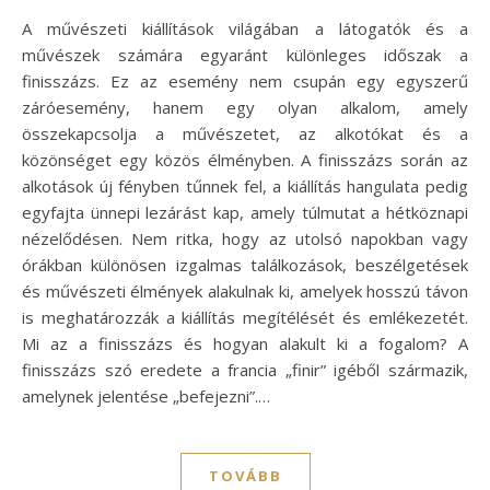
A művészeti kiállítások világában a látogatók és a
művészek számára egyaránt különleges időszak a
finisszázs. Ez az esemény nem csupán egy egyszerű
záróesemény, hanem egy olyan alkalom, amely
összekapcsolja a művészetet, az alkotókat és a
közönséget egy közös élményben. A finisszázs során az
alkotások új fényben tűnnek fel, a kiállítás hangulata pedig
egyfajta ünnepi lezárást kap, amely túlmutat a hétköznapi
nézelődésen. Nem ritka, hogy az utolsó napokban vagy
órákban különösen izgalmas találkozások, beszélgetések
és művészeti élmények alakulnak ki, amelyek hosszú távon
is meghatározzák a kiállítás megítélését és emlékezetét.
Mi az a finisszázs és hogyan alakult ki a fogalom? A
finisszázs szó eredete a francia „finir” igéből származik,
amelynek jelentése „befejezni”.…
TOVÁBB