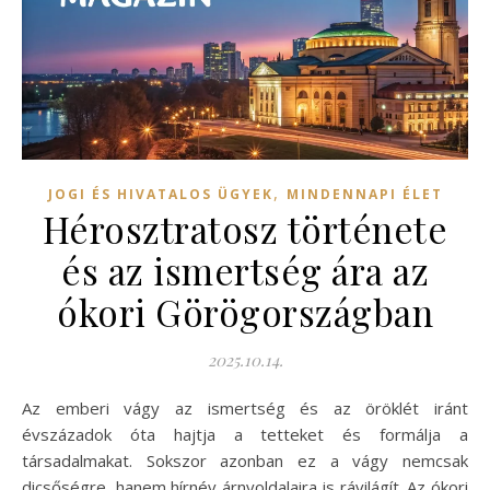
,
JOGI ÉS HIVATALOS ÜGYEK
MINDENNAPI ÉLET
Hérosztratosz története
és az ismertség ára az
ókori Görögországban
2025.10.14.
Az emberi vágy az ismertség és az öröklét iránt
évszázadok óta hajtja a tetteket és formálja a
társadalmakat. Sokszor azonban ez a vágy nemcsak
dicsőségre, hanem hírnév árnyoldalaira is rávilágít. Az ókori