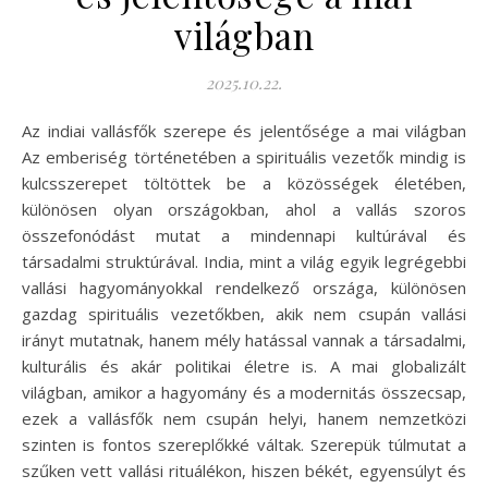
világban
2025.10.22.
Az indiai vallásfők szerepe és jelentősége a mai világban
Az emberiség történetében a spirituális vezetők mindig is
kulcsszerepet töltöttek be a közösségek életében,
különösen olyan országokban, ahol a vallás szoros
összefonódást mutat a mindennapi kultúrával és
társadalmi struktúrával. India, mint a világ egyik legrégebbi
vallási hagyományokkal rendelkező országa, különösen
gazdag spirituális vezetőkben, akik nem csupán vallási
irányt mutatnak, hanem mély hatással vannak a társadalmi,
kulturális és akár politikai életre is. A mai globalizált
világban, amikor a hagyomány és a modernitás összecsap,
ezek a vallásfők nem csupán helyi, hanem nemzetközi
szinten is fontos szereplőkké váltak. Szerepük túlmutat a
szűken vett vallási rituálékon, hiszen békét, egyensúlyt és