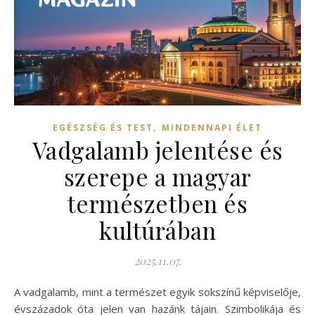
,
EGÉSZSÉG ÉS TEST
MINDENNAPI ÉLET
Vadgalamb jelentése és
szerepe a magyar
természetben és
kultúrában
2025.11.07.
A vadgalamb, mint a természet egyik sokszínű képviselője,
évszázadok óta jelen van hazánk tájain. Szimbolikája és