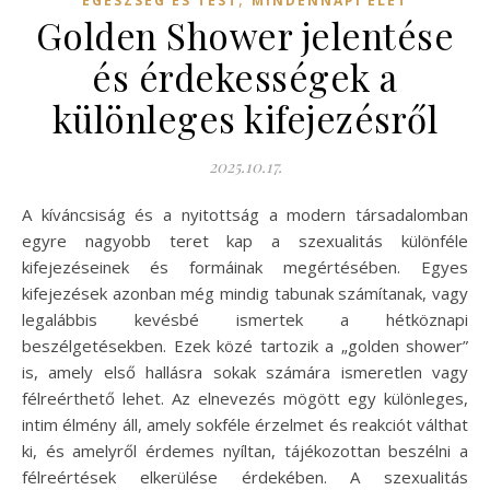
EGÉSZSÉG ÉS TEST
MINDENNAPI ÉLET
Golden Shower jelentése
és érdekességek a
különleges kifejezésről
2025.10.17.
A kíváncsiság és a nyitottság a modern társadalomban
egyre nagyobb teret kap a szexualitás különféle
kifejezéseinek és formáinak megértésében. Egyes
kifejezések azonban még mindig tabunak számítanak, vagy
legalábbis kevésbé ismertek a hétköznapi
beszélgetésekben. Ezek közé tartozik a „golden shower”
is, amely első hallásra sokak számára ismeretlen vagy
félreérthető lehet. Az elnevezés mögött egy különleges,
intim élmény áll, amely sokféle érzelmet és reakciót válthat
ki, és amelyről érdemes nyíltan, tájékozottan beszélni a
félreértések elkerülése érdekében. A szexualitás