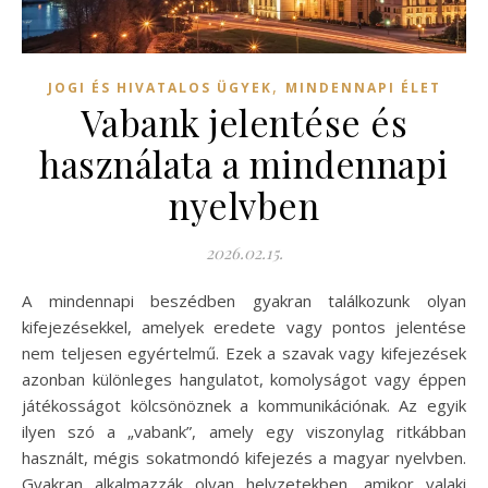
,
JOGI ÉS HIVATALOS ÜGYEK
MINDENNAPI ÉLET
Vabank jelentése és
használata a mindennapi
nyelvben
2026.02.15.
A mindennapi beszédben gyakran találkozunk olyan
kifejezésekkel, amelyek eredete vagy pontos jelentése
nem teljesen egyértelmű. Ezek a szavak vagy kifejezések
azonban különleges hangulatot, komolyságot vagy éppen
játékosságot kölcsönöznek a kommunikációnak. Az egyik
ilyen szó a „vabank”, amely egy viszonylag ritkábban
használt, mégis sokatmondó kifejezés a magyar nyelvben.
Gyakran alkalmazzák olyan helyzetekben, amikor valaki