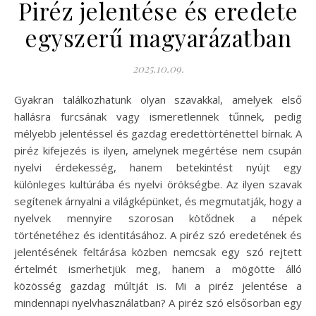
Piréz jelentése és eredete
egyszerű magyarázatban
2025.10.09.
Gyakran találkozhatunk olyan szavakkal, amelyek első
hallásra furcsának vagy ismeretlennek tűnnek, pedig
mélyebb jelentéssel és gazdag eredettörténettel bírnak. A
piréz kifejezés is ilyen, amelynek megértése nem csupán
nyelvi érdekesség, hanem betekintést nyújt egy
különleges kultúrába és nyelvi örökségbe. Az ilyen szavak
segítenek árnyalni a világképünket, és megmutatják, hogy a
nyelvek mennyire szorosan kötődnek a népek
történetéhez és identitásához. A piréz szó eredetének és
jelentésének feltárása közben nemcsak egy szó rejtett
értelmét ismerhetjük meg, hanem a mögötte álló
közösség gazdag múltját is. Mi a piréz jelentése a
mindennapi nyelvhasználatban? A piréz szó elsősorban egy