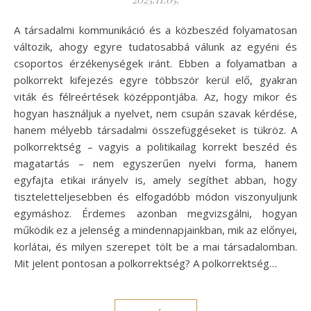
A társadalmi kommunikáció és a közbeszéd folyamatosan
változik, ahogy egyre tudatosabbá válunk az egyéni és
csoportos érzékenységek iránt. Ebben a folyamatban a
polkorrekt kifejezés egyre többször kerül elő, gyakran
viták és félreértések középpontjába. Az, hogy mikor és
hogyan használjuk a nyelvet, nem csupán szavak kérdése,
hanem mélyebb társadalmi összefüggéseket is tükröz. A
polkorrektség – vagyis a politikailag korrekt beszéd és
magatartás – nem egyszerűen nyelvi forma, hanem
egyfajta etikai irányelv is, amely segíthet abban, hogy
tiszteletteljesebben és elfogadóbb módon viszonyuljunk
egymáshoz. Érdemes azonban megvizsgálni, hogyan
működik ez a jelenség a mindennapjainkban, mik az előnyei,
korlátai, és milyen szerepet tölt be a mai társadalomban.
Mit jelent pontosan a polkorrektség? A polkorrektség…