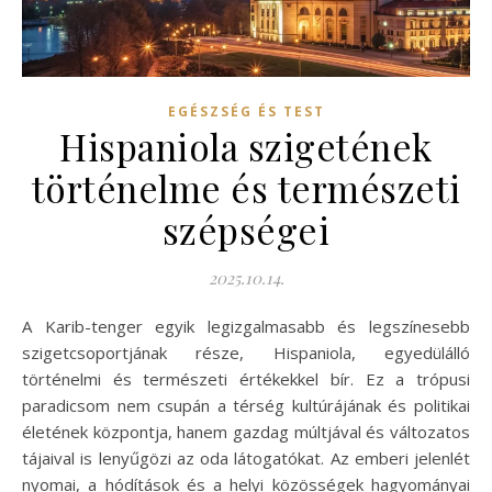
EGÉSZSÉG ÉS TEST
Hispaniola szigetének
történelme és természeti
szépségei
2025.10.14.
A Karib-tenger egyik legizgalmasabb és legszínesebb
szigetcsoportjának része, Hispaniola, egyedülálló
történelmi és természeti értékekkel bír. Ez a trópusi
paradicsom nem csupán a térség kultúrájának és politikai
életének központja, hanem gazdag múltjával és változatos
tájaival is lenyűgözi az oda látogatókat. Az emberi jelenlét
nyomai, a hódítások és a helyi közösségek hagyományai