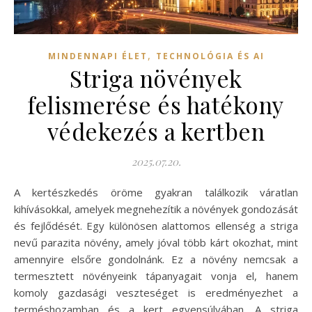
,
MINDENNAPI ÉLET
TECHNOLÓGIA ÉS AI
Striga növények
felismerése és hatékony
védekezés a kertben
2025.07.20.
A kertészkedés öröme gyakran találkozik váratlan
kihívásokkal, amelyek megnehezítik a növények gondozását
és fejlődését. Egy különösen alattomos ellenség a striga
nevű parazita növény, amely jóval több kárt okozhat, mint
amennyire elsőre gondolnánk. Ez a növény nemcsak a
termesztett növényeink tápanyagait vonja el, hanem
komoly gazdasági veszteséget is eredményezhet a
terméshozamban és a kert egyensúlyában. A striga