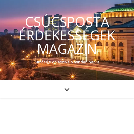
CSÚCSPOSTA
ÉRDEKESSÉGEK
MAGAZIN
Minőségi olvasnivaló minden napra