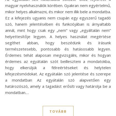
magyar nyelvhasználók körében. Gyakran nem egyértelmű,
mikor helyes alkalmazni, és mikor nem illik bele a mondatba.
Ez a kifejezés ugyanis nem csupán egy egyszerű tagadó
szó, hanem jelentésében és funkciójában is árnyaltabb
annál, mint hogy csak egy „nem” vagy „egyáltalán nem”
helyettesítője legyen. A helyes használat megértése
segíthet abban, hogy beszédünk és írásunk
természetesebb, pontosabb és hatásosabb legyen.
Érdemes tehát alaposan megvizsgálni, mikor és hogyan
érdemes az egyátalán szót beilleszteni a mondatokba,
hogy elkerüljük a félreértéseket és helytelen
kifejezésmódokat. Az egyátalán szó jelentése és szerepe
a mondatban Az egyátalán szó alapvetően egy
határozószó, amely a tagadást erősíti vagy határolja be a
mondatban.…
TOVÁBB