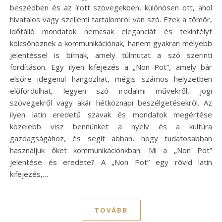
beszédben és az írott szövegekben, különösen ott, ahol
hivatalos vagy szellemi tartalomról van szó. Ezek a tömör,
időtálló mondatok nemcsak eleganciát és tekintélyt
kölcsönöznek a kommunikációnak, hanem gyakran mélyebb
jelentéssel is bírnak, amely túlmutat a szó szerinti
fordításon. Egy ilyen kifejezés a „Non Pot”, amely bár
elsőre idegenül hangozhat, mégis számos helyzetben
előfordulhat, legyen szó irodalmi művekről, jogi
szövegekről vagy akár hétköznapi beszélgetésekről. Az
ilyen latin eredetű szavak és mondatok megértése
közelebb visz bennünket a nyelv és a kultúra
gazdagságához, és segít abban, hogy tudatosabban
használjuk őket kommunikációnkban. Mi a „Non Pot”
jelentése és eredete? A „Non Pot” egy rövid latin
kifejezés,…
TOVÁBB