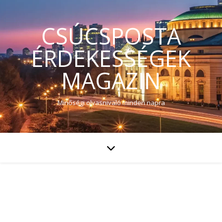
CSÚCSPOSTA
ÉRDEKESSÉGEK
MAGAZIN
Minőségi olvasnivaló minden napra