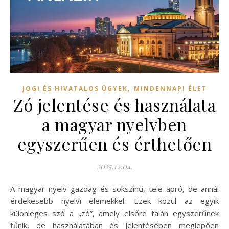
,
JOGI ÉS HIVATALOS ÜGYEK
MINDENNAPI ÉLET
Zó jelentése és használata
a magyar nyelvben
egyszerűen és érthetően
2025.12.04.
A magyar nyelv gazdag és sokszínű, tele apró, de annál
érdekesebb nyelvi elemekkel. Ezek közül az egyik
különleges szó a „zó”, amely elsőre talán egyszerűnek
tűnik, de használatában és jelentésében meglepően