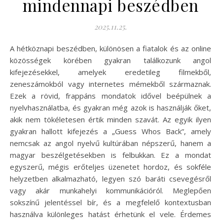
mindennapi beszédben
2025.11.25.
A hétköznapi beszédben, különösen a fiatalok és az online
közösségek körében gyakran találkozunk angol
kifejezésekkel, amelyek eredetileg filmekből,
zeneszámokból vagy internetes mémekből származnak.
Ezek a rövid, frappáns mondatok idővel beépülnek a
nyelvhasználatba, és gyakran még azok is használják őket,
akik nem tökéletesen értik minden szavát. Az egyik ilyen
gyakran hallott kifejezés a „Guess Whos Back”, amely
nemcsak az angol nyelvű kultúrában népszerű, hanem a
magyar beszélgetésekben is felbukkan. Ez a mondat
egyszerű, mégis erőteljes üzenetet hordoz, és sokféle
helyzetben alkalmazható, legyen szó baráti csevegésről
vagy akár munkahelyi kommunikációról. Meglepően
sokszínű jelentéssel bír, és a megfelelő kontextusban
használva különleges hatást érhetünk el vele. Érdemes