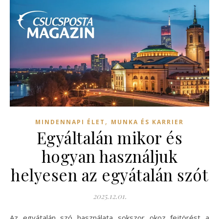
,
MINDENNAPI ÉLET
MUNKA ÉS KARRIER
Egyáltalán mikor és
hogyan használjuk
helyesen az egyátalán szót
2025.12.01.
Az egyátalán szó használata sokszor okoz fejtörést a