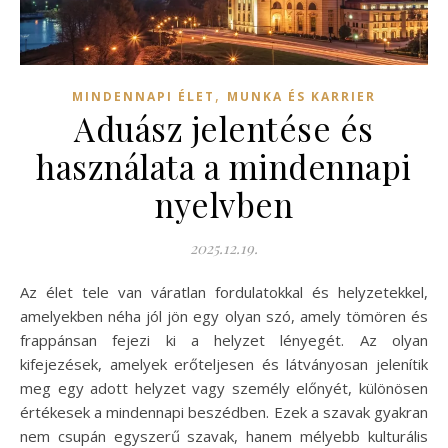
,
MINDENNAPI ÉLET
MUNKA ÉS KARRIER
Aduász jelentése és
használata a mindennapi
nyelvben
2025.12.19.
Az élet tele van váratlan fordulatokkal és helyzetekkel,
amelyekben néha jól jön egy olyan szó, amely tömören és
frappánsan fejezi ki a helyzet lényegét. Az olyan
kifejezések, amelyek erőteljesen és látványosan jelenítik
meg egy adott helyzet vagy személy előnyét, különösen
értékesek a mindennapi beszédben. Ezek a szavak gyakran
nem csupán egyszerű szavak, hanem mélyebb kulturális