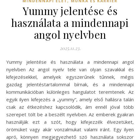
,
MINDENNAPI ÉLET
MUNKA ÉS KARRIER
Yummy jelentése és
használata a mindennapi
angol nyelvben
2025.11.23.
Yummy jelentése és használata a mindennapi angol
nyelvben Az angol nyelv tele van olyan szavakkal és
kifejezésekkel, amelyek egyszerűnek tűnnek, mégis
gazdag jelentéstartalommal bírnak, és a mindennapi
kommunikációban különleges hangulatot teremtenek. Az
egyik ilyen kifejezés a „yummy”, amely első hallásra talán
csak az étkezéshez kapcsolódik, ám ennél jóval több
szerepet tölt be a beszélt nyelvben. Az emberek gyakran
használják ezt a szót, hogy kifejezzék élvezetüket,
örömüket vagy akár vonzalmukat valami iránt. Egy ilyen
apró, könnyen megjegyezhető szó használata sokszor