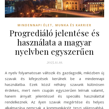
,
MINDENNAPI ÉLET
MUNKA ÉS KARRIER
Progrediáló jelentése és
használata a magyar
nyelvben egyszerűen
2025.11.19.
A nyelv folyamatosan változik és gazdagodik, miközben új
szavak és kifejezések kerülnek be a mindennapi
használatba. Ezek közül néhány szavunk különösen
érdekes, mert nem csupán egyszerűen leírnak valamit,
hanem árnyalt jelentéssel és speciális használattal
rendelkeznek. Az ilyen szavak megértése és helyes
alkalmazása nemcsak a kommunikációt teszi világosabbá,