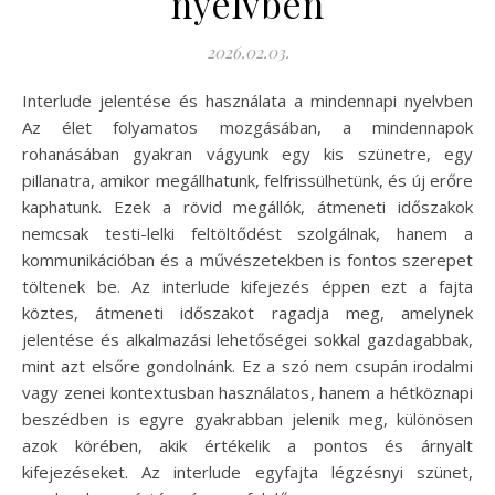
nyelvben
2026.02.03.
Interlude jelentése és használata a mindennapi nyelvben
Az élet folyamatos mozgásában, a mindennapok
rohanásában gyakran vágyunk egy kis szünetre, egy
pillanatra, amikor megállhatunk, felfrissülhetünk, és új erőre
kaphatunk. Ezek a rövid megállók, átmeneti időszakok
nemcsak testi-lelki feltöltődést szolgálnak, hanem a
kommunikációban és a művészetekben is fontos szerepet
töltenek be. Az interlude kifejezés éppen ezt a fajta
köztes, átmeneti időszakot ragadja meg, amelynek
jelentése és alkalmazási lehetőségei sokkal gazdagabbak,
mint azt elsőre gondolnánk. Ez a szó nem csupán irodalmi
vagy zenei kontextusban használatos, hanem a hétköznapi
beszédben is egyre gyakrabban jelenik meg, különösen
azok körében, akik értékelik a pontos és árnyalt
kifejezéseket. Az interlude egyfajta légzésnyi szünet,