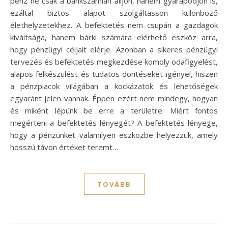
pénz ne csak a bankszámlán álljon, hanem gyarapodjon is,
ezáltal biztos alapot szolgáltasson különböző
élethelyzetekhez. A befektetés nem csupán a gazdagok
kiváltsága, hanem bárki számára elérhető eszköz arra,
hogy pénzügyi céljait elérje. Azonban a sikeres pénzügyi
tervezés és befektetés megkezdése komoly odafigyelést,
alapos felkészülést és tudatos döntéseket igényel, hiszen
a pénzpiacok világában a kockázatok és lehetőségek
egyaránt jelen vannak. Éppen ezért nem mindegy, hogyan
és miként lépünk be erre a területre. Miért fontos
megérteni a befektetés lényegét? A befektetés lényege,
hogy a pénzünket valamilyen eszközbe helyezzük, amely
hosszú távon értéket teremt…
TOVÁBB