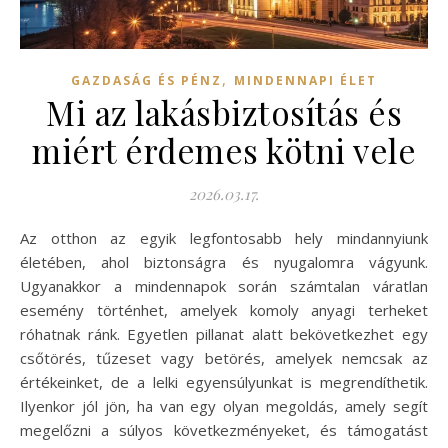
,
GAZDASÁG ÉS PÉNZ
MINDENNAPI ÉLET
Mi az lakásbiztosítás és
miért érdemes kötni vele
2026.03.17.
Az otthon az egyik legfontosabb hely mindannyiunk
életében, ahol biztonságra és nyugalomra vágyunk.
Ugyanakkor a mindennapok során számtalan váratlan
esemény történhet, amelyek komoly anyagi terheket
róhatnak ránk. Egyetlen pillanat alatt bekövetkezhet egy
csőtörés, tűzeset vagy betörés, amelyek nemcsak az
értékeinket, de a lelki egyensúlyunkat is megrendíthetik.
Ilyenkor jól jön, ha van egy olyan megoldás, amely segít
megelőzni a súlyos következményeket, és támogatást