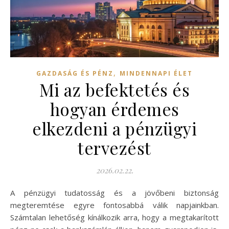
,
GAZDASÁG ÉS PÉNZ
MINDENNAPI ÉLET
Mi az befektetés és
hogyan érdemes
elkezdeni a pénzügyi
tervezést
2026.02.22.
A pénzügyi tudatosság és a jövőbeni biztonság
megteremtése egyre fontosabbá válik napjainkban.
Számtalan lehetőség kínálkozik arra, hogy a megtakarított