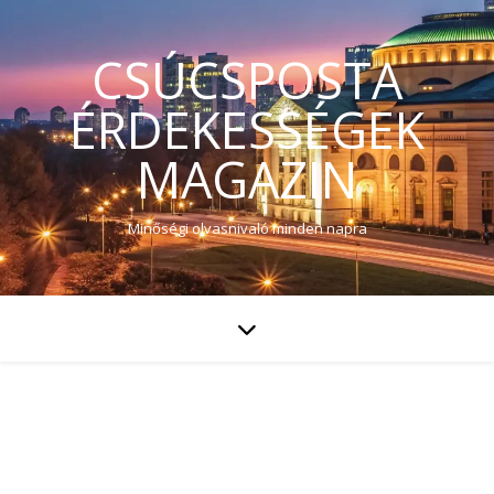
CSÚCSPOSTA
ÉRDEKESSÉGEK
MAGAZIN
Minőségi olvasnivaló minden napra