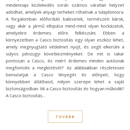
mindennapi közlekedés során számos váratlan helyzet
adódhat, amelyek anyagi terheket róhatnak a tulajdonosra.
A forgalomban előforduló balesetek, természeti károk,
vagy akár a jármű ellopása mind-mind olyan kockázatok,
amelyekre érdemes előre felkészülni. Ebben a
környezetben a Casco biztosítás egy olyan eszköz lehet,
amely megnyugtató védelmet nyújt, és segít elkerülni a
súlyos pénzügyi következményeket. De mit is takar
pontosan a Casco, és miért érdemes minden autósnak
megfontolni a megkötését? Az alábbiakban részletesen
bemutatjuk a Casco lényegét és előnyeit, hogy
könnyebben átláthasd, milyen szerepe lehet a saját
biztonságodban. Mi a Casco biztosítás és hogyan működik?
A Casco biztosítás…
TOVÁBB