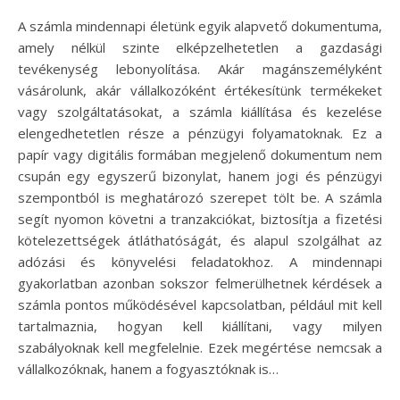
A számla mindennapi életünk egyik alapvető dokumentuma,
amely nélkül szinte elképzelhetetlen a gazdasági
tevékenység lebonyolítása. Akár magánszemélyként
vásárolunk, akár vállalkozóként értékesítünk termékeket
vagy szolgáltatásokat, a számla kiállítása és kezelése
elengedhetetlen része a pénzügyi folyamatoknak. Ez a
papír vagy digitális formában megjelenő dokumentum nem
csupán egy egyszerű bizonylat, hanem jogi és pénzügyi
szempontból is meghatározó szerepet tölt be. A számla
segít nyomon követni a tranzakciókat, biztosítja a fizetési
kötelezettségek átláthatóságát, és alapul szolgálhat az
adózási és könyvelési feladatokhoz. A mindennapi
gyakorlatban azonban sokszor felmerülhetnek kérdések a
számla pontos működésével kapcsolatban, például mit kell
tartalmaznia, hogyan kell kiállítani, vagy milyen
szabályoknak kell megfelelnie. Ezek megértése nemcsak a
vállalkozóknak, hanem a fogyasztóknak is…