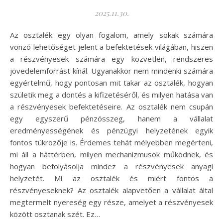
2025.11.30.
Az osztalék egy olyan fogalom, amely sokak számára
vonzó lehetőséget jelent a befektetések világában, hiszen
a részvényesek számára egy közvetlen, rendszeres
jövedelemforrást kínál. Ugyanakkor nem mindenki számára
egyértelmű, hogy pontosan mit takar az osztalék, hogyan
születik meg a döntés a kifizetéséről, és milyen hatása van
a részvényesek befektetéseire. Az osztalék nem csupán
egy egyszerű pénzösszeg, hanem a vállalat
eredményességének és pénzügyi helyzetének egyik
fontos tükrözője is. Érdemes tehát mélyebben megérteni,
mi áll a háttérben, milyen mechanizmusok működnek, és
hogyan befolyásolja mindez a részvényesek anyagi
helyzetét. Mi az osztalék és miért fontos a
részvényeseknek? Az osztalék alapvetően a vállalat által
megtermelt nyereség egy része, amelyet a részvényesek
között osztanak szét. Ez…