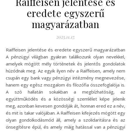
Raiffeisen jelentése és
eredete egyszerű
magyarázatban
2025.11.17.
Raiffeisen jelentése és eredete egyszerű magyarázatban
A pénzügyi világban gyakran találkozunk olyan nevekkel,
amelyek mögött mély történetek és jelentős gondolatok
húzódnak meg. Az egyik ilyen név a Raiffeisen, amely nem
csupán egy bank vagy pénzügyi intézmény megnevezése,
hanem egy egész mozgalom és filozófia összefoglalója is.
A szó hallatán sokakban a megbízhatóság, az
együttműködés és a közösségi szemlélet képe jelenik
meg, azonban kevesen gondolják át, honnan ered ez a név,
és mit is takar valójában. A Raiffeisen kifejezés mögött egy
olyan gondolkodásmód áll, amely a szolidaritásra és az
önsegítésre épül, és amely máig hatással van a pénzügyi