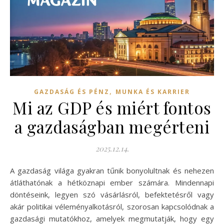
,
GAZDASÁG ÉS PÉNZ
MUNKA ÉS KARRIER
Mi az GDP és miért fontos
a gazdaságban megérteni
2025.12.14.
A gazdaság világa gyakran tűnik bonyolultnak és nehezen
átláthatónak a hétköznapi ember számára. Mindennapi
döntéseink, legyen szó vásárlásról, befektetésről vagy
akár politikai véleményalkotásról, szorosan kapcsolódnak a
gazdasági mutatókhoz, amelyek megmutatják, hogy egy