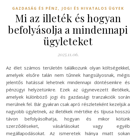
,
GAZDASÁG ÉS PÉNZ
JOGI ÉS HIVATALOS ÜGYEK
Mi az illeték és hogyan
befolyásolja a mindennapi
ügyleteket
2025.11.06.
Az élet számos területén találkozunk olyan költségekkel,
amelyek elsőre talán nem tűnnek hangsúlyosnak, mégis
jelentős hatással lehetnek mindennapi döntéseinkre és
pénzügyi helyzetünkre. Ezek az úgynevezett illetékek,
amelyek különböző jogi és gazdasági tranzakciók során
merülnek fel. Bár gyakran csak apró részleteként kezeljük a
nagyobb ügyletnek, az illetékek mértéke és típusa hosszú
távon befolyásolhatja, hogyan és mikor kötünk
szerződéseket, vásárlásokat vagy egyéb
megállapodásokat. Az ismeretek hiánya miatt sokan