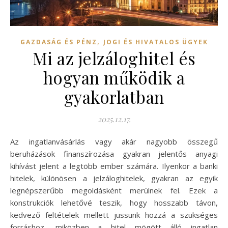
,
GAZDASÁG ÉS PÉNZ
JOGI ÉS HIVATALOS ÜGYEK
Mi az jelzáloghitel és
hogyan működik a
gyakorlatban
2025.12.17.
Az ingatlanvásárlás vagy akár nagyobb összegű
beruházások finanszírozása gyakran jelentős anyagi
kihívást jelent a legtöbb ember számára. Ilyenkor a banki
hitelek, különösen a jelzáloghitelek, gyakran az egyik
legnépszerűbb megoldásként merülnek fel. Ezek a
konstrukciók lehetővé teszik, hogy hosszabb távon,
kedvező feltételek mellett jussunk hozzá a szükséges
forráshoz, miközben a hitel mögött álló ingatlan